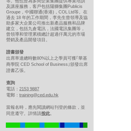
等。他也曾為多間企業集團提供專業培訓
及講座服務，客戶包括陽獅集團Publicis
Groupe，中國聯通(香港)，COL Ltd等。在
過去 18 年的工作期間，李先生曾領導及協
助多家大企業公司推出新產品服務和品牌
建立，包括九倉電訊，法國電訊集團等，
曾領導和管理累積總計超過仟萬元的市場
營銷及產品開發項目。
證書頒發
出席率達總時數80%以上之學員可獲｢華基
商學院 CED School of Business｣頒發出席
證書乙張。
查詢
電話：
2153 9887
電郵：
training@ced.edu.hk
當報名時，應先閱讀網站刊登的條款，並
同意遵守。詳情請
按此
。