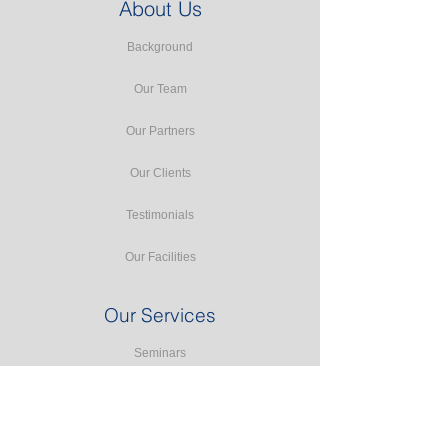
About Us
Background
Our Team
Our Partners
Our Clients
Testimonials
Our Facilities
Our Services
Seminars
Public Training
In-house Training