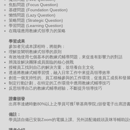
焦點問題 (Focus Question)
基礎問題 (Foundation Question)
懶惰問題 (Lazy Question)
策略問題 (Strategic Question)
學習問題 (Learning Question)
在職場應用教練式領導力的策略
學習成果
參加者完成本課程時，將能夠：
理解並闡明教練式領導的原則
有效地使用七個基本的教練式輔導問題，來促進有影響力的對話
辨識並解決團隊成員面臨的核心挑戰
授權員工找到自己的解決方案，並培養自主文化
透過將教練式輔導習慣，融入日常工作中來提高領導效率
創造一個支持性的、員工積極參與的工作環境，促進員工成長和發
制定行動計劃，在特定的工作環境中應用教練式輔導技巧
反思領導自己的教練式輔導經驗，不斷提升領導技巧
證書頒發
出席率達總時數80%以上之學員可獲｢華基商學院｣頒發電子出席證
備註：
學員請自備已安裝Zoom的電腦上課。另外請配備鏡頭及咪等輔助設