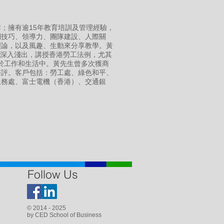
；擁有逾15年教育培訓及管理經驗，
判技巧、領導力、團隊建設、人際關
理論，以及風趣、生動來分享教學。黃
，亦擅於深入淺出，講授香港勞工法例，尤其
用於工作和生活中。黃先生曾多次獲商
好評。客戶包括：勞工處、綠色和平、
服務處、富士電機（香港）、交通銀
Follow Us
© 2014 - 2025
by CED School of Business