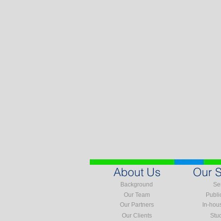
About Us
Our S
Background
Se
Our Team
Publi
Our Partners
In-hou
Our Clients
Stu