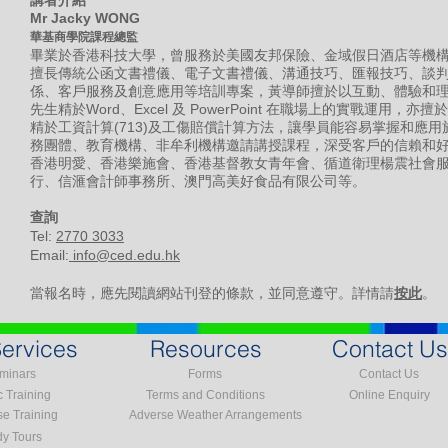
講者介紹
Mr Jacky WONG
華基商學院課程總監
畢業於香港科技大學，曾服務於美國友邦保險、金域假日酒店等機構
擅長傳統公函文書禮儀、電子文書禮儀、溝通技巧、匯報技巧、談
係、客戶服務及創意應用等培訓專案，黃導師擅於以互動、體驗和
先生精於Word、Excel 及 PowerPoint 在職場上的實戰運用
精於工資計算(713)及工傷賠償計算方法，讓學員能容易掌握和應
務團體、教育機構、非牟利機構邀請講授課程，深受客戶的信賴和
香港明愛、香港樂施會、香港基督教女青年會、循道衛理楊震社會
行、信滙會計師事務所、澳門高美好食品有限公司等。
​查詢
Tel:
2770 3033
Email:
info@ced.edu.hk
當報名時，應先閱讀網站刊登的條款，並同意遵守。詳情請
按此
。
ervices
Resources
Contact Us
minars
Forms
Contact Us
c Training
Terms and Conditions
Online Enquiry
se Training
Adverse Weather Arrangements
dy Tours