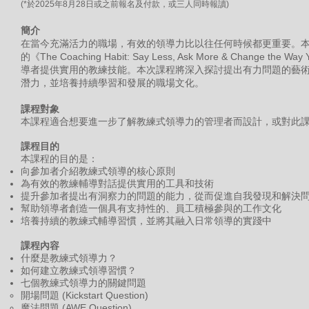
(*於2025年8月28
日或
之前報名及付款，或三人同時報讀)
簡介
在當今充滿活力的職場，有效的領導力比以往任何時候都更重要。本課程是根據 M
的《The Coaching Habit: Say Less, Ask More & Change the
導者提供實用的教練技能。本次課程將深入探討提出有力問題的藝
潛力，並培養持續學習和發展的職場文化。
課程對象
本課程適合想要進一步了解教練式領導力的管理者而設計，或對此
課程目的
本課程的目的是：
向參加者介紹教練式領導的核心原則
為有效的教練輔導對話提供實用的工具和技術
提升參加者提出有洞察力的問題的能力，從而促進自我發現和解決
幫助領導者創造一個具有支持性的、員工積極參與的工作文化
培養持續的教練式輔導習慣，並將其融入日常領導的實踐中
課程內容
什麼是教練式領導力？
如何建立教練式領導習慣？
七個教練式領導力的關鍵問題
開場問題 (Kickstart Question)
魔法問題 (AWE Question)