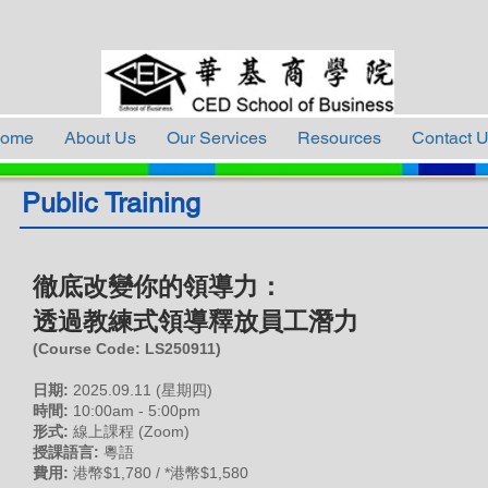
ome
About Us
Our Services
Resources
Contact 
Public Training
徹底改變你的領導力：
透過教練式領導釋放員工潛力
(Course Code: LS
250911)
日期:
2025
.09
.11 (星期四)
時間:
10:00am - 5:00pm
形式:
線上課程
(Zoom)
授課語言:
粵語
費用:
港幣$1,
7
80 / *港幣$1,580