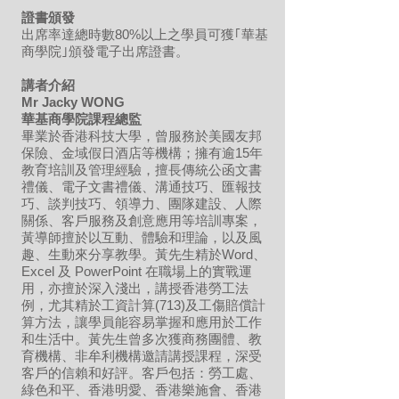
證書頒發
出席率達總時數80%以上之學員可獲｢華基
商學院｣頒發電子出席證書。
講者介紹
Mr Jacky WONG
華基商學院課程總監
畢業於香港科技大學，曾服務於美國友邦
保險、金域假日酒店等機構；擁有逾15年
教育培訓及管理經驗，擅長傳統公函文書
禮儀、電子文書禮儀、溝通技巧、匯報技
巧、談判技巧、領導力、團隊建設、人際
關係、客戶服務及創意應用等培訓專案，
黃導師擅於以互動、體驗和理論，以及風
趣、生動來分享教學。黃先生精於Word、
Excel 及 PowerPoint 在職場上的實戰運
用，亦擅於深入淺出，講授香港勞工法
例，尤其精於工資計算(713)及工傷賠償計
算方法，讓學員能容易掌握和應用於工作
和生活中。黃先生曾多次獲商務團體、教
育機構、非牟利機構邀請講授課程，深受
客戶的信賴和好評。客戶包括：勞工處、
綠色和平、香港明愛、香港樂施會、香港