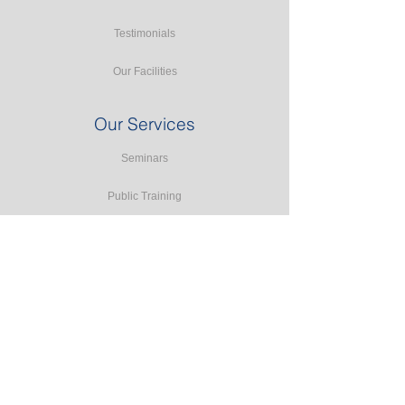
Testimonials
Our Facilities
Our Services
Seminars
Public Training
In-house Training
Study Tours
Consulting
Accreditation Programmes
E-learning