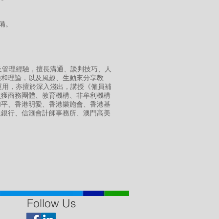
備。
及管理經驗，擅長溝通、談判技巧、人
驗和理論，以及風趣、生動來分享教
實戰運用，亦擅於深入淺出，講授《僱員補
次獲商務團體、教育機構、非牟利機構
和平、香港明愛、香港樂施會、香港基
通銀行、信滙會計師事務所、澳門高美
Follow Us