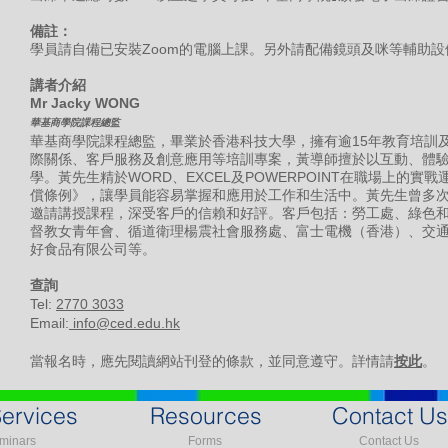
備註：
學員請自備已安裝Zoom的電腦上課。另外請配備鏡頭及咪等輔助設
講者介紹
Mr Jacky WONG
華基商學院課程總監
華基商學院課程總監，畢業於香港科技大學，擁有逾15年教育培訓
際關係、客戶服務及創意應用等培訓專案，黃導師擅於以互動、體
學。黃先生精於WORD、EXCEL及POWERPOINT在職場上的
償條例》，讓學員能容易掌握和應用於工作和生活中。黃先生曾多
邀請講授課程，深受客戶的信賴和好評。客戶包括：勞工處、綠色
督教女青年會、循道衛理楊震社會服務處、富士電機（香港）、交
好食品有限公司等。
​查詢
Tel:
2770 3033
Email:
info@ced.edu.hk
當報名時，應先閱讀網站刊登的條款，並同意遵守。詳情請
按此
。
ervices
Resources
Contact Us
minars
Forms
Contact Us