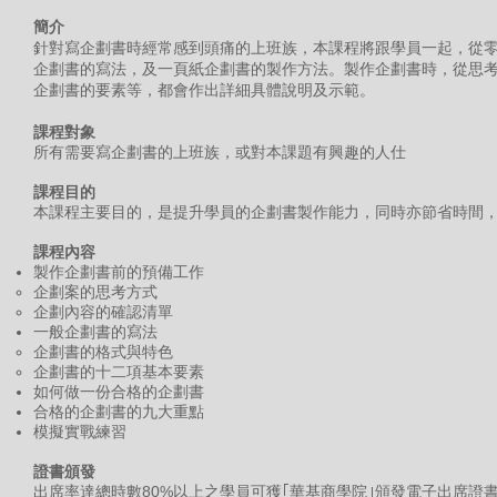
簡介
針對寫企劃書時經常感到頭痛的上班族，本課程將跟學員一起，從
企劃書的寫法，及一頁紙企劃書的製作方法。製作企劃書時，從思
企劃書的要素等，都會作出詳細具體說明及示範。
課程對象
所有需要寫企劃書的上班族，或對本課題有興趣的人仕
課程目的
本課程主要目的，是提升學員的企劃書製作能力，同時亦節省時間
課程內容
製作企劃書前的預備工作
企劃案的思考方式
企劃內容的確認清單
一般企劃書的寫法
企劃書的格式與特色
企劃書的十二項基本要素
如何做一份合格的企劃書
合格的企劃書的九大重點
模擬實戰練習
證書頒發
出席率達總時數80%以上之學員可獲｢華基商學院｣頒發電子出席證