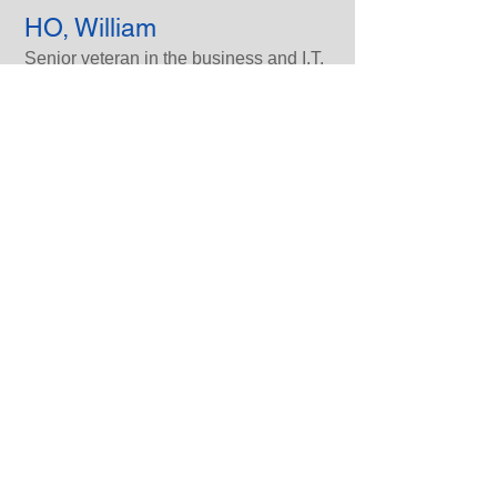
HO, William
Senior veteran in the business and I.T.
world
Dr LAM, Phiyon
Doctor in Business Administration,
more than 25 years of experience in
regional Human Resources
Management