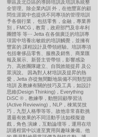
華區及北亞區的導師培訓及培訓系統整
全管理。除企業內訓 外，在他豐富的顧
問生涯當中也提供不同專項的管理培訓
予各個行業， 包括零售，金融，專業界
別，FMCG，教育，政府部門及非牟利
團體等 等⋯ Jetta 在各個廣泛的培訓專
項當中培養出敏銳的培訓觸覺，並擁有
豐富的 課程設計及帶領經驗。培訓專項
包括奢侈品零售、服務及銷售、商業匯
報及展示、新晉主管帶領，影響感染
力、高效團隊建立、自我效能提昇 及公
眾演說。 因為對人材培訓及提昇的熱
愛，Jetta 亦從無間斷地裝備不同類型跟
培訓 及教練有關的技巧及工具，如設計
思維(Design Thinking)，Everything
DiSC ®，教練學，動態回顧學習法
(Active Reviewing)，NLP，棟篤笑技
巧，九型人格學等等。故他非常喜歡挑
選最有效果的不同活動手法如模擬遊
戲，角色 演練，互動論壇等，運用在培
訓過程當中以達至實用與趣味兼備。他
的 學員對他最常評價為熱忱生動、博