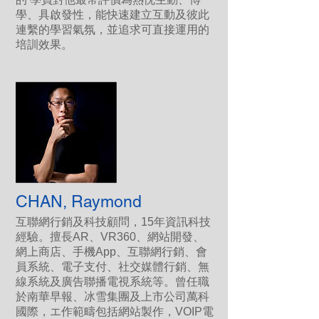
學、具啟發性，能快速建立互動及彼此
連繫的學習氣氛，並追求可直接運用的
培訓效果。
CHAN, Raymond
互聯網行銷及科技顧問，15年資訊科技
經驗。擅長AR、VR360、網站開發、
網上商店、手機App、互聯網行銷、會
員系統、電子支付、社交媒體行銷、無
線系統及廣告聯播電視系統等。曾任職
於南華早報、冰雪集團及上市公司萬科
國際，エ作範疇包括網站製作，VOIP電