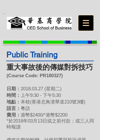
Public Training
重大事故後的傳媒對拆技巧
(Course Code: PR
180327
)
日期：
2018.03.27
(星期二)
時間：
上午9:30 - 下午5:30
地點：
本校(香港北角渣華道210號3樓)
語言：
粵語
費用
：
港幣$2400/*港幣$2200
*於2018年03月13日或之前付款；或三人同
時報讀
傳媒生態的蛻變，社媒顛覆與投訴成風，