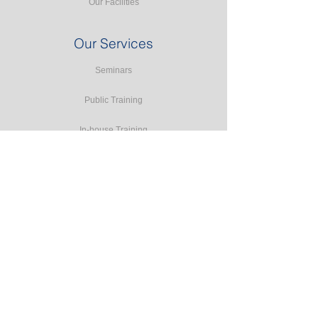
Our Facilities
Our Services
Seminars
Public Training
In-house Training
Study Tours
Consulting
Accreditation Programmes
E-learning
Resources