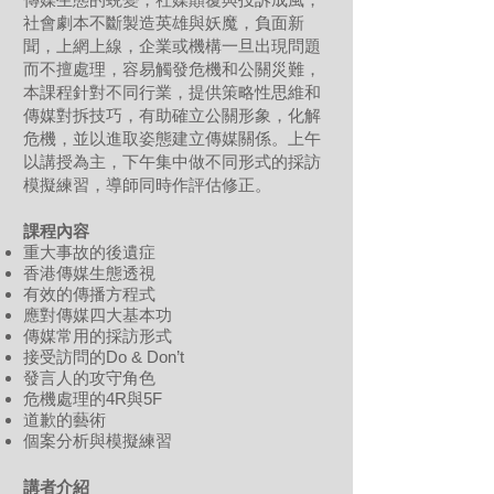
社會劇本不斷製造英雄與妖魔，負面新
聞，上網上線，企業或機構一旦出現問題
而不擅處理，容易觸發危機和公關災難，
本課程針對不同行業，提供策略性思維和
傳媒對拆技巧，有助確立公關形象，化解
危機，並以進取姿態建立傳媒關係。上午
以講授為主，下午集中做不同形式的採訪
模擬練習，導師同時作評估修正。
課程內容
重大事故的後遺症
香港傳媒生態透視
有效的傳播方程式
應對傳媒四大基本功
傳媒常用的採訪形式
接受訪問的Do & Don’t
發言人的攻守角色
危機處理的4R與5F
道歉的藝術
個案分析與模擬練習
講者介紹