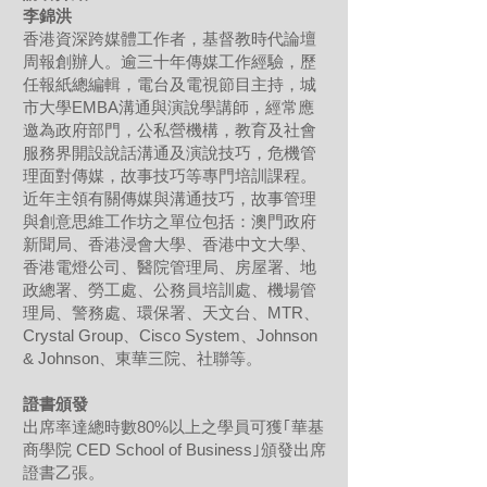
李錦洪
香港資深跨媒體工作者，基督教時代論壇
周報創辦人。逾三十年傳媒工作經驗，歷
任報紙總編輯，電台及電視節目主持，城
市大學EMBA溝通與演說學講師，經常應
邀為政府部門，公私營機構，教育及社會
服務界開設說話溝通及演說技巧，危機管
理面對傳媒，故事技巧等專門培訓課程。
近年主領有關傳媒與溝通技巧，故事管理
與創意思維工作坊之單位包括：澳門政府
新聞局、香港浸會大學、香港中文大學、
香港電燈公司、醫院管理局、房屋署、地
政總署、勞工處、公務員培訓處、機場管
理局、警務處、環保署、天文台、MTR、
Crystal Group、Cisco System、Johnson
& Johnson、東華三院、社聯等。
證書頒發
出席率達總時數80%以上之學員可獲｢華基
商學院 CED School of Business｣頒發出席
證書乙張。