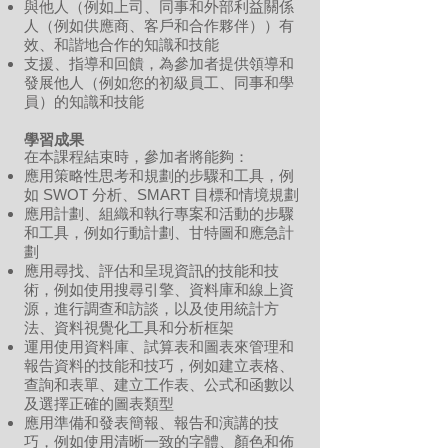
與他人（例如上司、同事和外部利益關係
人（例如供應商、客戶和合作夥伴））有
效、和諧地合作的知識和技能
支援、指導和回饋，為參加者提供領導和
發展他人（例如您的初級員工、同事和學
員）的知識和技能
學習成果
在本課程結束時，參加者將能夠：
應用策略性思考和規劃的步驟和工具，例
如 SWOT 分析、SMART 目標和情境規劃
應用計劃、組織和執行專案和活動的步驟
和工具，例如行動計劃、甘特圖和應急計
劃
應用尋找、評估和呈現資訊的技能和技
術，例如使用搜尋引擎、資料庫和線上資
源，進行調查和訪談，以及使用統計方
法、資料視覺化工具和分析框架
運用使用資料庫、試算表和圖表來管理和
報告資料的技能和技巧，例如建立表格、
查詢和表單、建立工作表、公式和函數以
及選擇正確的圖表類型
應用準備和發表簡報、報告和演講的技
巧，例如使用清晰一致的字體、顏色和佈