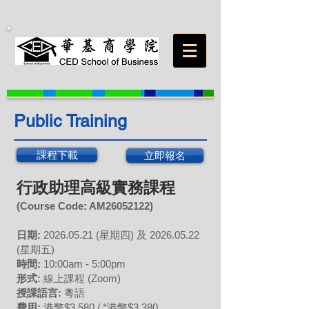
Public Training
課程下載
立即報名
行政助理高級實務課程
(Course Code: A
M26052122
)
日期:
2026
.05
.21 (星
期四) 及
2026.05.22
(星期五)
時間:
10:00am - 5:00pm
形式:
線上課程 (Zoom)
授課語言:
粵語
費用:
港幣$3,580 / *港幣$3,380