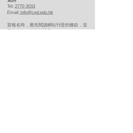
Tel:
2770 3033
Email:
info@ced.edu.hk
當報名時，應先閱讀網站刊登的條款，並
同意遵守。詳情請
按此
。
About Us
Background
Our Team
Our Partners
Our Clients
Testimonials
Our Facilities