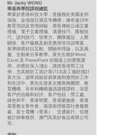
Mr Jacky WONG
華基商學院課程總監
畢業於香港科技大學，曾服務於美國友邦
保險、金域假日酒店等機構；擁有逾15年
教育培訓及管理經驗，擅長傳統公函文書
禮儀、電子文書禮儀、溝通技巧、匯報技
巧、談判技巧、領導力、團隊建設、人際
關係、客戶服務及創意應用等培訓專案，
黃導師擅於以互動、體驗和理論，以及風
趣、生動來分享教學。黃先生精於Word、
Excel 及 PowerPoint 在職場上的實戰運
用，亦擅於深入淺出，講授香港勞工法
例，尤其精於工資計算(713)及工傷賠償計
算方法，讓學員能容易掌握和應用於工作
和生活中。黃先生曾多次獲商務團體、教
育機構、非牟利機構邀請講授課程，深受
客戶的信賴和好評。客戶包括：勞工處、
綠色和平、香港明愛、香港樂施會、香港
基督教女青年會、循道衛理楊震社會服務
處、富士電機（香港）、交通銀行、信滙
會計師事務所、澳門高美好食品有限公司
等。
​查詢