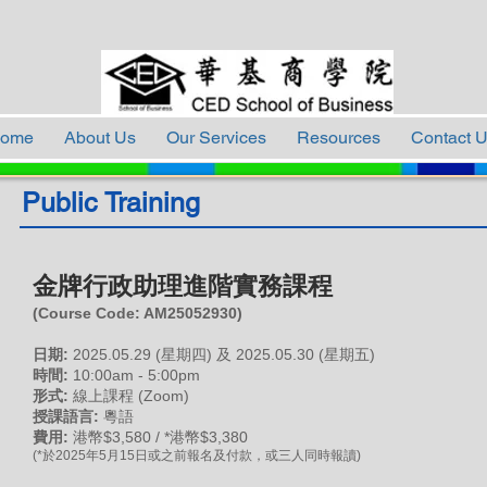
ome
About Us
Our Services
Resources
Contact 
Public Training
金牌行政助理進階實務課程
(Course Code: A
M25052930
)
日期:
2025
.05
.29 (星
期四) 及 2025.05.30 (星期五)
時間:
10:00am - 5:00pm
形式:
線上課程 (Zoom)
授課語言:
粵語
費用:
港幣$3,580 / *港幣$3,380
(*於2025年5月15日或之前報名及付款，或三人同時報讀)