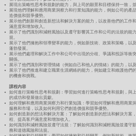
展現出策略性思考和規劃的能力，與上司的願景和目標保持一致，
展現他們理解和應用商業洞察力和行業知識的能力，例如公司的產
造價值和競爭優勢。
展示他們創新和創造新想法和解決方案的能力，以改善他們的工作
滿意度和增加收入。
展示了他們識別和減輕風險以及遵守影響其工作和公司的法規的能
規。
展示了他們擁抱和領導變革的能力，例如新技術、政策和策略，以
蓬勃發展。
展示他們處理和解決工作中和公司中出現的分歧、爭議和投訴等衝
關係。
展示了他們識別和管理情緒（例如自己和他人的情緒）的能力，以
展示了他們推進和建立職業生涯網絡的能力，例如建立和維護他們
的機會和挑戰。
課程內容
如何進行策略性思考和規劃：學習如何進行策略性思考和規劃，與
的成功和發展做出貢獻。
如何理解和應用商業洞察力和行業知識：學習如何理解和應用商業
服務和市場，以及如何利用它們創造價值和競爭優勢。
如何創造新的想法和解決方案：了解如何創造新的想法和解決方案
程、提高客戶滿意度和增加收入。
如何識別和減輕風險並遵守法規：了解如何識別和減輕風險並遵守
務和道德風險和法規。
如何擁抱和引領變革：學習如何擁抱和引領變革，例如新技術、政