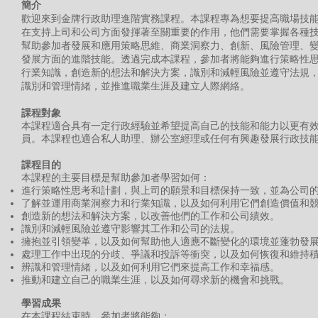
簡介
歡迎來到金牌行政助理進階實務課程。本課程專為想要提高職場技
在支持上司和公司方面發揮著至關重要的作用，他們需要掌握各種
幫助參加者發展和應用策略思維、商業洞察力、創新、風險管理、
發展方面的進階技能。透過完成本課程，參加者將能夠進行策略性
行業知識，創造新的想法和解決方案，識別和減輕風險並遵守法規
識別和管理情緒，並推進職業生涯及建立人際網絡。
課程對象
本課程適合具有一定行政經驗並希望提高自己的技能和能力以更有
員。本課程也適合私人助理、辦公室經理或任何有興趣發展行政技
課程目的
本課程的主要目標是幫助參加者學習如何：
進行策略性思考和計劃，與上司的願景和目標保持一致，並為公司
了解並運用商業洞察力和行業知識，以及如何利用它們創造價值和
創造新的想法和解決方案，以改善他們的工作和公司績效。
識別和減輕風險並遵守影響其工作和公司的法規。
擁抱並引領變革，以及如何幫助他人適應不斷變化的環境並蓬勃發
處理工作中出現的分歧、爭議和投訴等衝突，以及如何恢復和維持
辨識和管理情緒，以及如何利用它們來提高工作和幸福感。
推動和建立自己的職業生涯，以及如何尋求新的機會和挑戰。
學習成果
在本課程結束時，參加者將能夠：