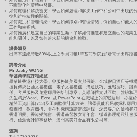
不斷變化的環境中發展。
如何處理和解決衝突：學習如何處理和解決工作中和公司中出現的
復和維持積極的關係。
如何識別和管理情緒：學習如何識別和管理情緒，例如自己和他人
工作和幸福感。
如何推廣和建立自己的職業生涯：了解如何推進和建立自己的職業
能和關係，以及如何追求新的機會和挑戰。
證書頒發
出席率達總時數80%以上之學員可獲｢華基商學院｣頒發電子出席證
講者介紹
Mr Jacky WONG
華基商學院課程總監
畢業於香港科技大學，曾服務於美國友邦保險、金域假日酒店等機構
擅長傳統公函文書禮儀、電子文書禮儀、溝通技巧、匯報技巧、談
係、客戶服務及創意應用等培訓專案，黃導師擅於以互動、體驗和
先生精於Word、Excel 及 PowerPoint 在職場上的實戰運用
精於工資計算(713)及工傷賠償計算方法，讓學員能容易掌握和應
務團體、教育機構、非牟利機構邀請講授課程，深受客戶的信賴和
香港明愛、香港樂施會、香港基督教女青年會、循道衛理楊震社會
行、信滙會計師事務所、澳門高美好食品有限公司等。
​查詢
Tel:
2770 3033