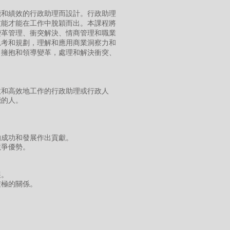
能和績效的行政助理而設計。行政助理
技能才能在工作中脫穎而出。本課程將
變革管理、衝突解決、情商管理和職業
思考和規劃，理解和應用商業洞察力和
，擁抱和領導變革，處理和解決衝突、
效和高效地工作的行政助理或行政人
能的人。
的成功和發展作出貢獻。
競爭優勢。
展。
積極的關係。