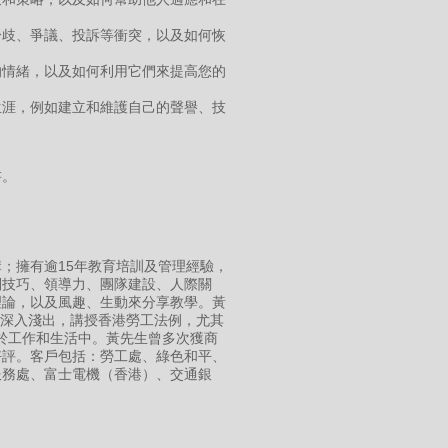
分歧、爭議、投訴等衝突，以及如何恢
的情緒，以及如何利用它們來提高您的
生涯，例如建立和維護自己的聲譽、技
書。
；擁有逾15年教育培訓及管理經驗，
判技巧、領導力、團隊建設、人際關
理論，以及風趣、生動來分享教學。黃
，亦擅於深入淺出，講授香港勞工法例，尤其
用於工作和生活中。黃先生曾多次獲商
好評。客戶包括：勞工處、綠色和平、
服務處、富士電機（香港）、交通銀