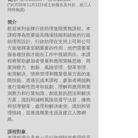
(*於2026年11月12日或之前報名及付款，或三人
同時報讀)
簡介
歡迎來到金牌行政助理進階實務課程。本
課程專為想要提高職場技能和績效的行政
助理而設計。行政助理在支持上司和公司
方面發揮著至關重要的作用，他們需要掌
握各種技能才能在工作中脫穎而出。本課
程將幫助參加者發展和應用策略思維、商
業洞察力、創新、風險管理、變革管理、
衝突解決、情商管理和職業發展方面的進
階技能。透過完成本課程，參加者將能夠
進行策略性思考和規劃，理解和應用商業
洞察力和行業知識，創造新的想法和解決
方案，識別和減輕風險並遵守法規，擁抱
和領導變革，處理和解決衝突、識別和管
理情緒，並推進職業生涯及建立人際網
絡。
課程對象
本課程適合具有一定行政經驗並希望提高