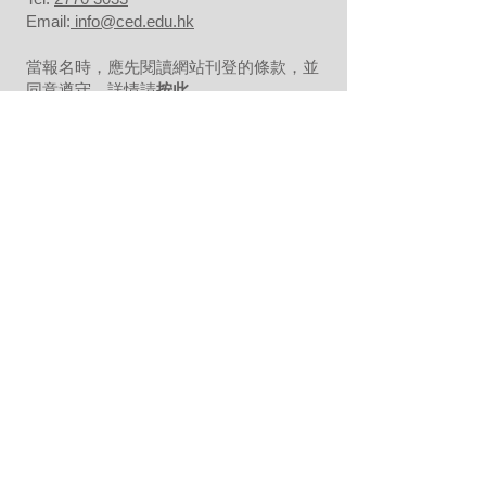
Email:
info@ced.edu.hk
當報名時，應先閱讀網站刊登的條款，並
同意遵守。詳情請
按此
。
About Us
Background
Our Team
Our Partners
Our Clients
Testimonials
Our Facilities