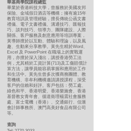
華基商學院課程總監
畢業於香港科技大學，曾服務於美國友邦
保險、金域假日酒店等機構；擁有逾15年
教育培訓及管理經驗，擅長傳統公函文書
禮儀、電子文書禮儀、溝通技巧、匯報技
巧、談判技巧、領導力、團隊建設、人際
關係、客戶服務及創意應用等培訓專案，
黃導師擅於以互動、體驗和理論，以及風
趣、生動來分享教學。黃先生精於Word、
Excel 及 PowerPoint 在職場上的實戰運
用，亦擅於深入淺出，講授香港勞工法
例，尤其精於工資計算(713)及工傷賠償計
算方法，讓學員能容易掌握和應用於工作
和生活中。黃先生曾多次獲商務團體、教
育機構、非牟利機構邀請講授課程，深受
客戶的信賴和好評。客戶包括：勞工處、
綠色和平、香港明愛、香港樂施會、香港
基督教女青年會、循道衛理楊震社會服務
處、富士電機（香港）、交通銀行、信滙
會計師事務所、澳門高美好食品有限公司
等。
​查詢
Tel:
2770 3033