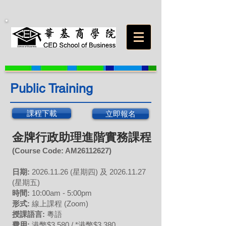
Public Training
課程下載
立即報名
金牌行政助理進階實務課程
(Course Code: A
M26112627
)
日期:
2026
.11
.26 (星
期四) 及
2026.11.27
(星期五)
時間:
10:00am - 5:00pm
形式:
線上課程 (Zoom)
授課語言:
粵語
費用:
港幣$3,580 / *港幣$3,380