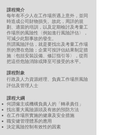
課程
簡介
每年有不少人在工作場所遇上意外，並同
時造成公司財物損失。故此，周詳的規
劃、適當的培訓，以及定期檢討及考量工
作場所的風險性〈例如進行風險評估〉，
可減少此類事故的發生。
所謂風險評估，就是要找出及考量工作場
所的潛在危險；企業可按評估結果制定措
施〈包括安裝設備、修訂指引等〉，從而
把這些危險消除或降至可接受的水平。
課程對象
行政及人力資源經理、負責工作場所風險
評估及管理人士
課程
大綱
何謂僱主或機構負責人的「轉承責任」
找出重大風險源頭及有效的預防方法
在工作場所實施的健康及安全措施
職安健管理體系的應用
決定風險控制有效性的因素