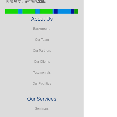
同意遵守。詳情請
按此
。
About Us
Background
Our Team
Our Partners
Our Clients
Testimonials
Our Facilities
Our Services
Seminars