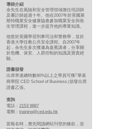
導師介紹
余先生在風險和安全管理領域擔任培訓師
及審計師超過十年。他在2007年於英國萊
斯特職業安全健康協會參加職業安全與衛
生管理課程，進一步提升他的專業知識。
他曾於英國學習刑事司法和警務學，並於
香港大學任教公共安全課程。自2007年
起，余先生多次獲邀為嘉賓講者，分享關
於危機、保安、人群控制的知識及寶貴經
驗。
證書頒發
出席率達總時數80%以上之學員可獲｢華基
商學院 CED School of Business｣頒發出席
證書乙張。
查詢
電話：
2153 9887
電郵：
training@ced.edu.hk
當報名時，應先閱讀網站刊登的條款，並