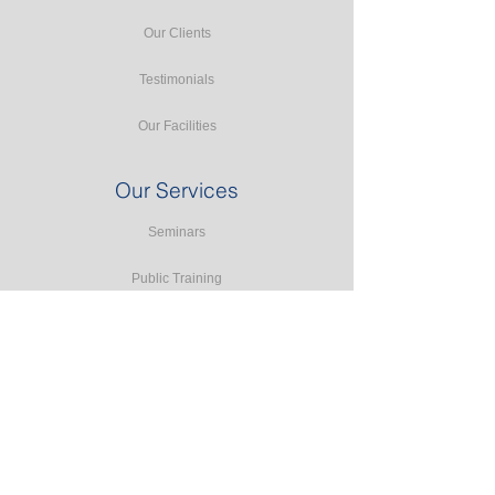
Our Clients
Testimonials
Our Facilities
Our Services
Seminars
Public Training
In-house Training
Study Tours
Consulting
Accreditation Programmes