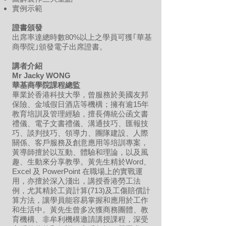
實例示範
證書頒發
出席率達總時數80%以上之學員可獲｢華基
商學院｣頒發電子出席證書。
講者介紹
Mr Jacky WONG
華基商學院課程總監
畢業於香港科技大學，曾服務於美國友邦
保險、金域假日酒店等機構；擁有逾15年
教育培訓及管理經驗，擅長傳統公函文書
禮儀、電子文書禮儀、溝通技巧、匯報技
巧、談判技巧、領導力、團隊建設、人際
關係、客戶服務及創意應用等培訓專案，
黃導師擅於以互動、體驗和理論，以及風
趣、生動來分享教學。黃先生精於Word、
Excel 及 PowerPoint 在職場上的實戰運
用，亦擅於深入淺出，講授香港勞工法
例，尤其精於工資計算(713)及工傷賠償計
算方法，讓學員能容易掌握和應用於工作
和生活中。黃先生曾多次獲商務團體、教
育機構、非牟利機構邀請講授課程，深受