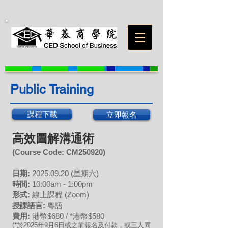
Public Training
課程下載
立即報名
高效圖解溝通術
(Course Code: C
M250920)
日期:
2025
.09
.20
(星期六)
時間:
10:00am - 1:00pm
形式:
線上課程 (Zoom)
授課語言:
粵語
費用:
港幣$680 / *港幣$580
(*於2025年
9
月6日或之前報名及付款，或三人同