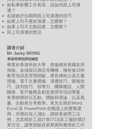
如私事影響工作表現，該如何跟上司溝
通？
在績效評估期間與上司溝通的技巧
如果上司不善於溝通，怎麼辦？
如果上司不主動回應，怎麼辦？
與上司溝通的禁忌
講者介紹
Mr Jacky WONG
華基商學院課程總監
畢業於香港科技大學，曾服務於美國友邦
保險、金域假日酒店等機構；擁有逾15年
教育培訓及管理經驗，擅長傳統公函文書
禮儀、電子文書禮儀、溝通技巧、匯報技
巧、談判技巧、領導力、團隊建設、人際
關係、客戶服務及創意應用等培訓專案，
黃導師擅於以互動、體驗和理論，以及風
趣、生動來分享教學。黃先生精於Word、
Excel 及 PowerPoint 在職場上的實戰運
用，亦擅於深入淺出，講授香港勞工法
例，尤其精於工資計算(713)及工傷賠償計
算方法，讓學員能容易掌握和應用於工作