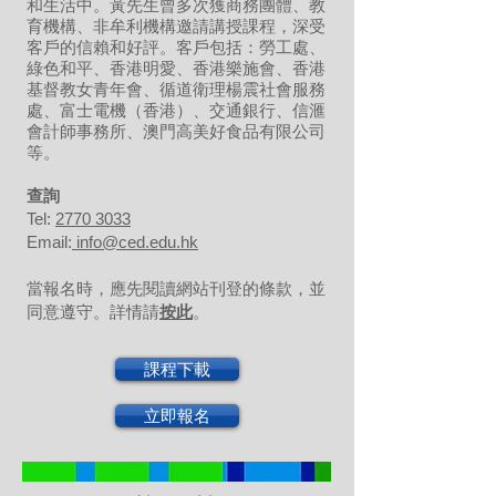
和生活中。黃先生曾多次獲商務團體、教
育機構、非牟利機構邀請講授課程，深受
客戶的信賴和好評。客戶包括：勞工處、
綠色和平、香港明愛、香港樂施會、香港
基督教女青年會、循道衛理楊震社會服務
處、富士電機（香港）、交通銀行、信滙
會計師事務所、澳門高美好食品有限公司
等。
​查詢
Tel:
2770 3033
Email:
info@ced.edu.hk
當報名時，應先閱讀網站刊登的條款，並
同意遵守。詳情請
按此
。
課程下載
立即報名