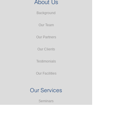
About Us
Background
Our Team
Our Partners
Our Clients
Testimonials
Our Facilities
Our Services
Seminars
Public Training
In-house Training