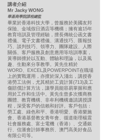
講者介紹
Mr Jacky WONG
華基商學院課程總監
畢業於香港科技大學，曾服務於美國友邦
保險、金域假日酒店等機構；擁有逾15年
教育培訓及管理經驗，擅長傳統公函文書
禮儀、電子文書禮儀、溝通技巧、匯報技
巧、談判技巧、領導力、團隊建設、人際
關係、客戶服務及創意應用等培訓專案，
黃導師擅於以互動、體驗和理論，以及風
趣、生動來分享教學。黃先生精於
WORD、EXCEL及POWERPOINT在職場
上的實戰運用，亦擅於深入淺出，講授香
港勞工法例，尤其精於工資計算(713)及工
傷賠償計算方法，讓學員能容易掌握和應
用於工作和生活中。黃先生曾多次獲商務
團體、教育機構、非牟利機構邀請講授課
程，深受客戶的信賴和好評。客戶包括：
勞工處、綠色和平、香港明愛、香港樂施
會、香港基督教女青年會、循道衛理楊震
社會服務處、富士電機（香港）、交通銀
行、信滙會計師事務所、澳門高美好食品
有限公司等。