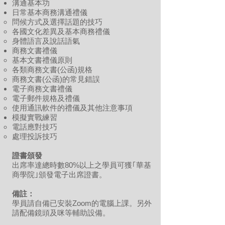
溝通基本功
日常基本商務溝通禮儀
問候方式及選擇話題的技巧
各國文化差異及基本商務禮儀
身體語言及說話語氣
商務文書禮儀
基本文書禮儀原則
各類商務文書(公函)規格
商務文書(公函)的常見錯誤
電子商務文書禮儀
電子郵件規格及禮儀
使用通訊軟件的禮儀及其他注意事項
模擬實戰練習
電話應對技巧
處理投訴技巧
證書頒發
出席率達總時數80%以上之學員可獲｢華基
商學院｣頒發電子出席證書。
備註：
學員請自備已安裝Zoom的電腦上課。另外
請配備鏡頭及咪等輔助設備。