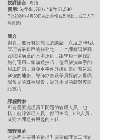
授課語言:
粵語
費用:
港幣$1,780 / *港幣$1,580
(*於202
4
年4月30日或之前報名及付款，或三人同
時報讀)
簡介
與員工進行有挑戰性
的談話，永遠是HR及
管理者最艱巨的任務之一。本課程講解高
效職場溝通的基本原則，跟學員一起探討
如何運用口頭溝通技巧，儘早解決棘手的
員工問題，避免令事件升級到書面警告或
解僱的地步。導師亦會跟學員探討大量職
場常見的棘手場景，提升學員的高難度談
話技巧。
課程對象
所有需要處理員工問題的管理人員，包
括：前線管理人員、部門主管、HR人員，
或對本課題有興趣的人仕。
課程目的
本課程主要目的是提升需要處理員工問題