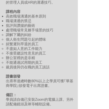
的管理人員或HR的溝通技巧。
課程內容
高效職場溝通的基本原則
職場溝通的禁忌
批評與讚揚的藝術
處理職場常見棘手場景的技巧
調解下屬的糾紛
個人衛生問題引起的體味
頻繁遲到早退的員工
不盡如人意的工作能力
不接受建設性意見的員工
辦公室裡的是非精
不能通過試用期的員工
裁員後與仍在職的員工談話
證書頒發
出席率達總時數80%以上之學員可獲｢華基
商學院｣頒發電子出席證書。
備註：
學員請自備已安裝Zoom的電腦上課。另外
請配備鏡頭及咪等輔助設備。