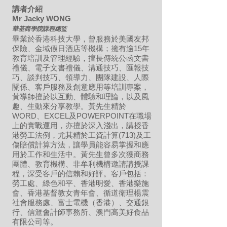
講者介紹
Mr Jacky WONG
華基商學院課程總監
畢業於香港科技大學，曾服務於美國友邦
保險、金域假日酒店等機構；擁有逾15年
教育培訓及管理經驗，擅長傳統公函文書
禮儀、電子文書禮儀、溝通技巧、匯報技
巧、談判技巧、領導力、團隊建設、人際
關係、客戶服務及創意應用等培訓專案，
黃導師擅於以互動、體驗和理論，以及風
趣、生動來分享教學。黃先生精於
WORD、EXCEL及POWERPOINT在職場
上的實戰運用，亦擅於深入淺出，講授香
港勞工法例，尤其精於工資計算(713)及工
傷賠償計算方法，讓學員能容易掌握和應
用於工作和生活中。黃先生曾多次獲商務
團體、教育機構、非牟利機構邀請講授課
程，深受客戶的信賴和好評。客戶包括：
勞工處、綠色和平、香港明愛、香港樂施
會、香港基督教女青年會、循道衛理楊震
社會服務處、富士電機（香港）、交通銀
行、信滙會計師事務所、澳門高美好食品
有限公司等。