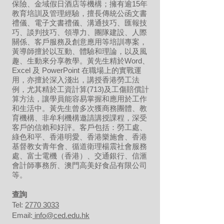
保險、金域假日酒店等機構；擁有逾15年
教育培訓及管理經驗，擅長傳統公函文書
禮儀、電子文書禮儀、溝通技巧、匯報技
巧、談判技巧、領導力、團隊建設、人際
關係、客戶服務及創意應用等培訓專案，
黃導師擅於以互動、體驗和理論，以及風
趣、生動來分享教學。黃先生精於Word、
Excel 及 PowerPoint 在職場上的實戰運
用，亦擅於深入淺出，講授香港勞工法
例，尤其精於工資計算(713)及工傷賠償計
算方法，讓學員能容易掌握和應用於工作
和生活中。黃先生曾多次獲商務團體、教
育機構、非牟利機構邀請講授課程，深受
客戶的信賴和好評。客戶包括：勞工處、
綠色和平、香港明愛、香港樂施會、香港
基督教女青年會、循道衛理楊震社會服務
處、富士電機（香港）、交通銀行、信滙
會計師事務所、澳門高美好食品有限公司
等。
​查詢
Tel:
2770 3033
Email:
info@ced.edu.hk