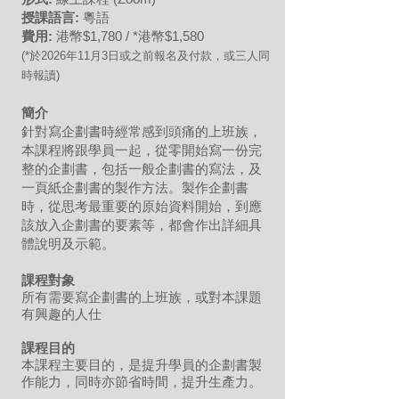
授課語言:
粵語
費用:
港幣$1,
7
80 / *港幣$1,580
(*於2026年11月3
日或
之前報名及付款，或三人同
時報讀)
簡介
針對寫企劃書時經常感到頭痛的上班族，
本課程將跟學員一起，從零開始寫一份完
整的企劃書，包括一般企劃書的寫法，及
一頁紙企劃書的製作方法。製作企劃書
時，從思考最重要的原始資料開始，到應
該放入企劃書的要素等，都會作出詳細具
體說明及示範。
課程對象
所有需要寫企劃書的上班族，或對本課題
有興趣的人仕
課程目的
本課程主要目的，是提升學員的企劃書製
作能力，同時亦節省時間，提升生產力。