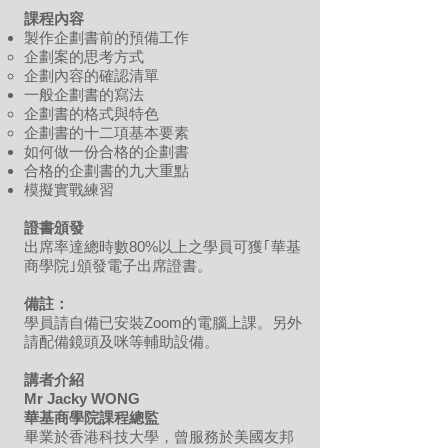
課程內容
製作企劃書前的預備工作
企劃案的思考方式
企劃內容的確認清單
一般企劃書的寫法
企劃書的格式與特色
企劃書的十二項基本要素
如何做一份合格的企劃書
合格的企劃書的九大重點
模擬實戰練習
證書頒發
出席率達總時數80%以上之學員可獲｢華基
商學院｣頒發電子出席證書。
備註：
學員請自備已安裝Zoom的電腦上課。另外
請配備鏡頭及咪等輔助設備。
講者介紹
Mr Jacky WONG
華基商學院課程總監
畢業於香港科技大學，曾服務於美國友邦