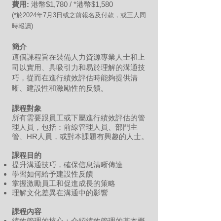
費用:
港幣$1,
7
80 / *港幣$1,580
(*於2024年7月3
日或
之前報名及付款，或三人同
時報讀)
簡介
這個課程旨在裝備人力資源專業人士和上
司以實用、具吸引力和易於理解的溝通技
巧，從而在進行績效評估時能夠提供清
晰、建設性和激勵性的反饋。
課程對象
所有需要跟員工或下屬進行績效評估的管
理人員，包括：前線管理人員、部門主
管、HR人員，或對本課題有興趣的人士。
課程目的
提升溝通技巧，確保信息清晰傳達
學習如何給予建設性反饋
掌握激勵員工和促進成長的策略
理解文化差異在溝通中的影響
課程內容
績效管理的核心：介紹績效管理的基本概