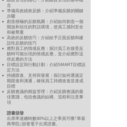
念
準備高效績效反饋：介紹準備反饋的關鍵
步驟
創造積極的反饋氛圍：介紹如何創造一個
開放和信任的對話環境，使員工感到安全
和被尊重
高效的反饋技巧：介紹給予正面反饋和建
設性反饋的技巧
應對員工的情感反應：探討員工在接受反
饋時可能出現的情感反應，並介紹應對這
些反應的方法
目標設定與行動計劃：介紹SMART目標設
定方法
持續跟進、支持與發展：探討如何通過定
期跟進和溝通，確保員工持續改進並達成
目標
反饋會議的精益管理：介紹反饋會議的最
佳實踐，包括會議的結構、流程和注意事
項
證書頒發
出席率達總時數80%以上之學員可獲｢華基
商學院｣頒發電子出席證書。