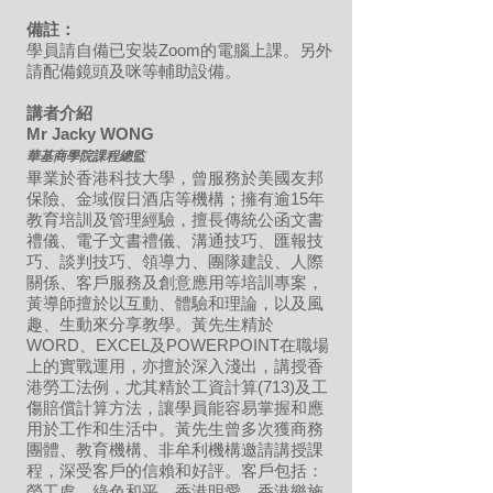
備註：
學員請自備已安裝Zoom的電腦上課。另外
請配備鏡頭及咪等輔助設備。
講者介紹
Mr Jacky WONG
華基商學院課程總監
畢業於香港科技大學，曾服務於美國友邦
保險、金域假日酒店等機構；擁有逾15年
教育培訓及管理經驗，擅長傳統公函文書
禮儀、電子文書禮儀、溝通技巧、匯報技
巧、談判技巧、領導力、團隊建設、人際
關係、客戶服務及創意應用等培訓專案，
黃導師擅於以互動、體驗和理論，以及風
趣、生動來分享教學。黃先生精於
WORD、EXCEL及POWERPOINT在職場
上的實戰運用，亦擅於深入淺出，講授香
港勞工法例，尤其精於工資計算(713)及工
傷賠償計算方法，讓學員能容易掌握和應
用於工作和生活中。黃先生曾多次獲商務
團體、教育機構、非牟利機構邀請講授課
程，深受客戶的信賴和好評。客戶包括：
勞工處、綠色和平、香港明愛、香港樂施