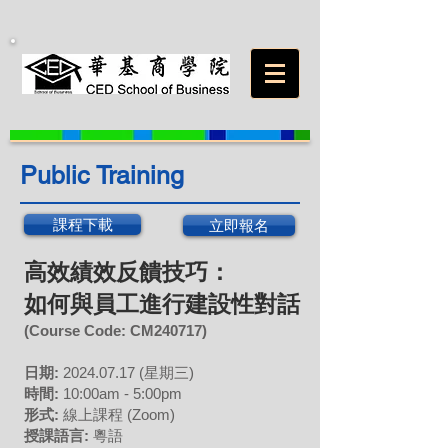
Public Training
課程下載
立即報名
高效績效反饋技巧：
如何與員工進行建設性對話
(Course Code:
CM240717
)
日期:
202
4
.07
.17 (星期三)
時間:
10:00am - 5:00pm
形式:
線上課程
(Zoom)
授課語言:
粵語