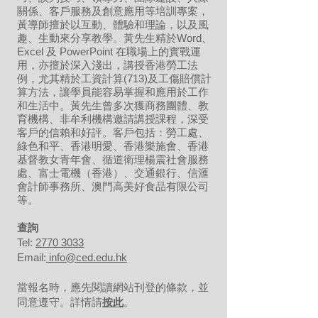
關係、客戶服務及創意應用等培訓專案，
黃導師擅於以互動、體驗和理論，以及風
趣、生動來分享教學。黃先生精於Word、
Excel 及 PowerPoint 在職場上的實戰運
用，亦擅於深入淺出，講授香港勞工法
例，尤其精於工資計算(713)及工傷賠償計
算方法，讓學員能容易掌握和應用於工作
和生活中。黃先生曾多次獲商務團體、教
育機構、非牟利機構邀請講授課程，深受
客戶的信賴和好評。客戶包括：勞工處、
綠色和平、香港明愛、香港樂施會、香港
基督教女青年會、循道衛理楊震社會服務
處、富士電機（香港）、交通銀行、信滙
會計師事務所、澳門高美好食品有限公司
等。
​查詢
Tel:
2770 3033
Email:
info@ced.edu.hk
當報名時，應先閱讀網站刊登的條款，並
同意遵守。詳情請
按此
。