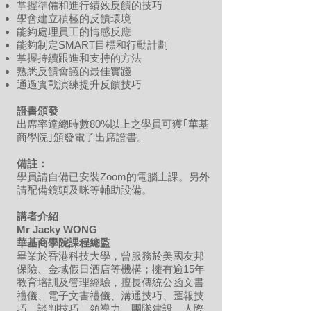
掌握準備和進行績效反饋的技巧
學會建立積極的反饋環境
能夠處理員工的情感反應
能夠制定SMART目標和行動計劃
掌握持續跟進和支持的方法
熟悉反饋會議的最佳實踐
通過實戰演練提升反饋技巧
證書頒發
出席率達總時數80%以上之學員可獲｢華基
商學院｣頒發電子出席證書。
備註：
學員請自備已安裝Zoom的電腦上課。另外
請配備鏡頭及咪等輔助設備。
講者介紹
Mr Jacky WONG
華基商學院課程總監
畢業於香港科技大學，曾服務於美國友邦
保險、金域假日酒店等機構；擁有逾15年
教育培訓及管理經驗，擅長傳統公函文書
禮儀、電子文書禮儀、溝通技巧、匯報技
巧、談判技巧、領導力、團隊建設、人際