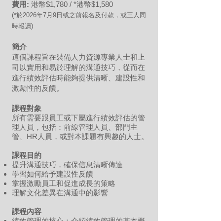
費用:
港幣$1,
7
80 / *港幣$1,580
(*於2026年7月9
日或
之前報名及付款，或三人同
時報讀)
簡介
這個課程旨在裝備人力資源專業人士和上
司以實用和易於理解的溝通技巧，從而在
進行績效評估時能夠提供清晰、建設性和
激勵性的反饋。
課程對象
所有需要跟員工或下屬進行績效評估的管
理人員，包括：前線管理人員、部門主
管、HR人員，或對本課題有興趣的人士。
課程目的
提升溝通技巧，確保信息清晰傳達
學習如何給予建設性反饋
掌握激勵員工和促進成長的策略
理解文化差異在溝通中的影響
課程內容
績效管理的核心：介紹績效管理的基本概