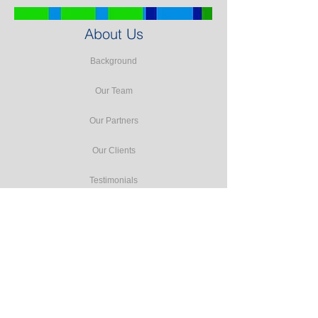
About Us
Background
Our Team
Our Partners
Our Clients
Testimonials
Our Facilities
Our Services
Seminars
Public Training