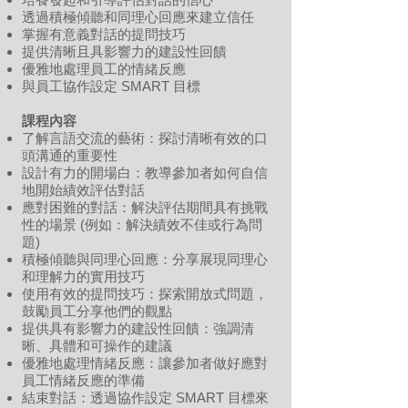
透過積極傾聽和同理心回應來建立信任
掌握有意義對話的提問技巧
提供清晰且具影響力的建設性回饋
優雅地處理員工的情緒反應
與員工協作設定 SMART 目標
課程內容
了解言語交流的藝術：探討清晰有效的口
頭溝通的重要性
設計有力的開場白：教導參加者如何自信
地開始績效評估對話
應對困難的對話：解決評估期間具有挑戰
性的場景 (例如：解決績效不佳或行為問
題)
積極傾聽與同理心回應：分享展現同理心
和理解力的實用技巧
使用有效的提問技巧：探索開放式問題，
鼓勵員工分享他們的觀點
提供具有影響力的建設性回饋：強調清
晰、具體和可操作的建議
優雅地處理情緒反應：讓參加者做好應對
員工情緒反應的準備
結束對話：透過協作設定 SMART 目標來