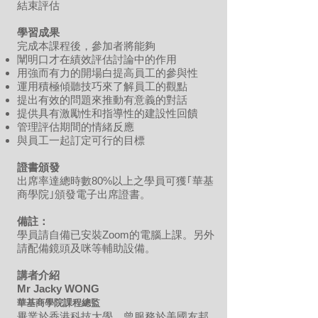
結束評估
學習成果
完成本課程後，參加者將能夠
闡明口才在績效評估討論中的作用
用強而有力的開場白提高員工的參與性
運用積極傾聽技巧來了解員工的觀點
提出有效的問題來推動有意義的對話
提供具有激勵性和指導性的建設性回饋
管理評估期間的情緒反應
與員工一起訂定可行的目標
證書頒發
出席率達總時數80%以上之學員可獲｢華基
商學院｣頒發電子出席證書。
備註：
學員請自備已安裝Zoom的電腦上課。另外
請配備鏡頭及咪等輔助設備。
講者介紹
Mr Jacky WONG
華基商學院課程總監
畢業於香港科技大學，曾服務於美國友邦