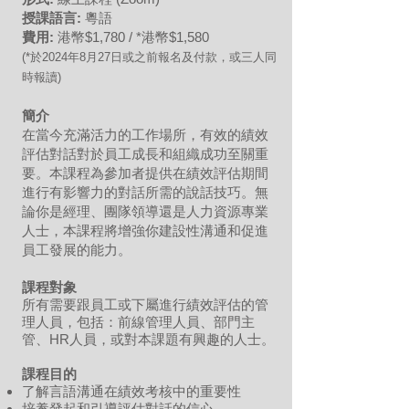
授課語言:
粵語
費用:
港幣$1,
7
80 / *港幣$1,580
(*於2024年8月27
日或
之前報名及付款，或三人同
時報讀)
簡介
在當今充滿活力的工作場所，有效的績效
評估對話對於員工成長和組織成功至關重
要。本課程為參加者提供在績效評估期間
進行有影響力的對話所需的說話技巧。無
論你是經理、團隊領導還是人力資源專業
人士，本課程將增強你建設性溝通和促進
員工發展的能力。
課程對象
所有需要跟員工或下屬進行績效評估的管
理人員，包括：前線管理人員、部門主
管、HR人員，或對本課題有興趣的人士。
課程目的
了解言語溝通在績效考核中的重要性
培養發起和引導評估對話的信心