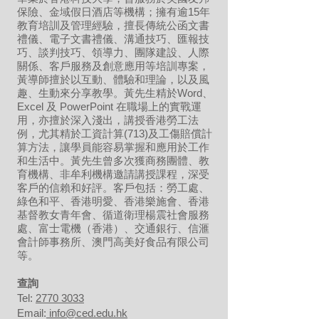
保險、金域假日酒店等機構；擁有逾15年
教育培訓及管理經驗，擅長傳統公函文書
禮儀、電子文書禮儀、溝通技巧、匯報技
巧、談判技巧、領導力、團隊建設、人際
關係、客戶服務及創意應用等培訓專案，
黃導師擅於以互動、體驗和理論，以及風
趣、生動來分享教學。黃先生精於Word、
Excel 及 PowerPoint 在職場上的實戰運
用，亦擅於深入淺出，講授香港勞工法
例，尤其精於工資計算(713)及工傷賠償計
算方法，讓學員能容易掌握和應用於工作
和生活中。黃先生曾多次獲商務團體、教
育機構、非牟利機構邀請講授課程，深受
客戶的信賴和好評。客戶包括：勞工處、
綠色和平、香港明愛、香港樂施會、香港
基督教女青年會、循道衛理楊震社會服務
處、富士電機（香港）、交通銀行、信滙
會計師事務所、澳門高美好食品有限公司
等。
​查詢
Tel:
2770 3033
Email:
info@ced.edu.hk