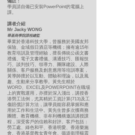
備註：
學員請自備已安裝PowerPoint的電腦上
課。
講者介紹
Mr Jacky WONG
華基商學院課程總監
畢業於香港科技大學，曾服務於美國友邦
保險、金域假日酒店等機構；擁有逾15年
教育培訓及管理經驗，擅長傳統公函文書
禮儀、電子文書禮儀、溝通技巧、匯報技
巧、談判技巧、領導力、團隊建設、人際
關係、客戶服務及創意應用等培訓專案，
黃導師擅於以互動、體驗和理論，以及風
趣、生動來分享教學。黃先生精於
WORD、EXCEL及POWERPOINT在職場
上的實戰運用，亦擅於深入淺出，講授香
港勞工法例，尤其精於工資計算(713)及工
傷賠償計算方法，讓學員能容易掌握和應
用於工作和生活中。黃先生曾多次獲商務
團體、教育機構、非牟利機構邀請講授課
程，深受客戶的信賴和好評。客戶包括：
勞工處、綠色和平、香港明愛、香港樂施
會、香港基督教女青年會、循道衛理楊震