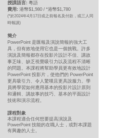
授課語言:
粵語
費用:
港幣$1,980 / *港幣$1,780
(*於2024年
4
月17
日或之前報名及付款，或三人同
時報讀)
簡介
PowerPoint 是匯報及演說簡報的強大工
具，但有效地使用它也是一個挑戰。許多
演說及簡報都存在投影片設計不佳、講故
事乏味、缺乏視覺吸引力以及流程不清晰
的問題。本課程將幫助學員更有效地設計
PowerPoint 投影片，使他們的 PowerPoint
更具吸引力、令人驚嘆且更具說服力。學
員將學習如何應用基本的投影片設計原則
和邏輯、講故事的技巧、基本的平面設計
技術和演示流程。
課程對象
本課程適合任何想要提高演說及
PowerPoint 技能的在職人士，或對本課題
有興趣的人士。