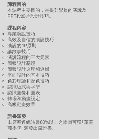
課程目的
本課程主要目的，是提升學員的演說及
PPT投影片設計技巧。
課程內容
專業演說技巧
高效及自信的演說技巧
演說的4P原則
講故事技巧
演說流程的三大元素
簡報設計基礎
簡報設
計原理和邏輯
平面設計的基本技巧
色彩理論和配色技巧
認識版式與字型
認識圖像和圖表
轉場和動畫設定
高級動畫效果
證書頒發
出席率達總時數80%以上之學員可獲｢華基
商學院｣頒發
出席證書。