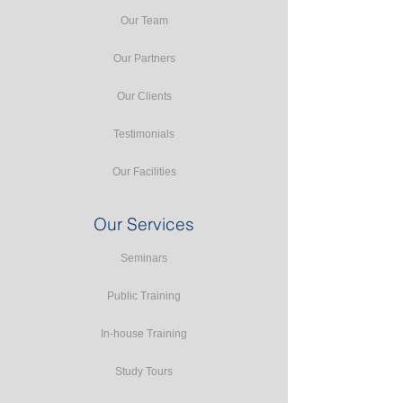
Our Team
Our Partners
Our Clients
Testimonials
Our Facilities
Our Services
Seminars
Public Training
In-house Training
Study Tours