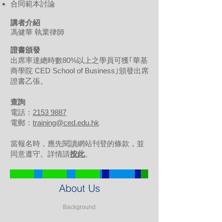
合同範本討論
講者介紹
馮健華 執業律師
證書頒發
出席率達總時數80%以上之學員可獲｢華基
商學院 CED School of Business｣頒發出席
證書乙張。
查詢
電話：
2153 9887
電郵：
training@ced.edu.hk
當報名時，應先閱讀網站刊登的條款，並
同意遵守。詳情請
按此
。
About Us
Background