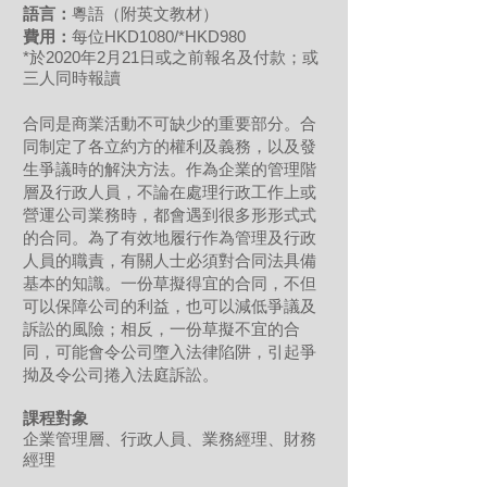
語言：
粵語（附英文教材）
費用：
每位HKD1080/*HKD980
*於2020年2月21日或之前報名及付款；或
三人同時報讀
合同是商業活動不可缺少的重要部分。合
同制定了各立約方的權利及義務，以及發
生爭議時的解決方法。作為企業的管理階
層及行政人員，不論在處理行政工作上或
營運公司業務時，都會遇到很多形形式式
的合同。為了有效地履行作為管理及行政
人員的職責，有關人士必須對合同法具備
基本的知識。一份草擬得宜的合同，不但
可以保障公司的利益，也可以減低爭議及
訴訟的風險；相反，一份草擬不宜的合
同，可能會令公司墮入法律陷阱，引起爭
拗及令公司捲入法庭訴訟。
課程對象
企業管理層、行政人員、業務經理、財務
經理