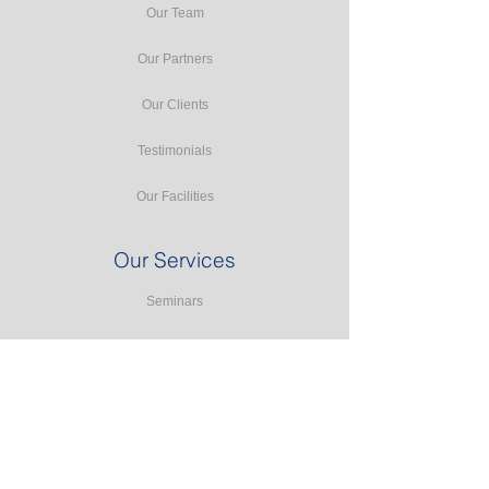
Our Team
Our Partners
Our Clients
Testimonials
Our Facilities
Our Services
Seminars
Public Training
In-house Training
Study Tours
Consulting