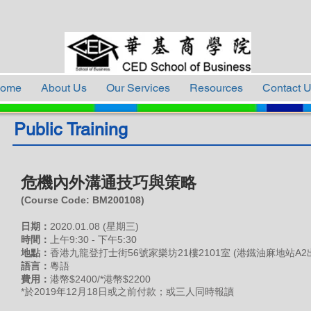
ome
About Us
Our Services
Resources
Contact 
Public Training
危機內外溝通技巧與策略
(Course Code: BM200108
)
日期：
2020.01.08 (星期三)
時間：
上午9:30 - 下午5:30
地點：
香港九龍登打士街56號家樂坊21樓2101室 (港鐵油麻地站A2
語言：
粵語
費用
：
港幣$2400/*港幣$2200
*於2019年12月18日或之前付款；或三人同時報讀