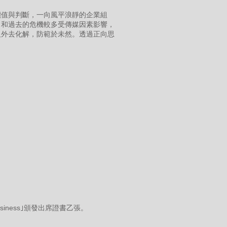
價值與判斷，一向風平浪靜的企業組
，和過去的危機較多受傳媒因素影響，
及外去化解，防範於未然。透過正向思
usiness｣頒發出席證書乙張。