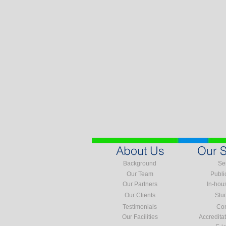
About Us
Our S
Background
Se
Our Team
Publi
Our Partners
In-hou
Our Clients
Stu
Testimonials
Con
Our Facilities
Accredita