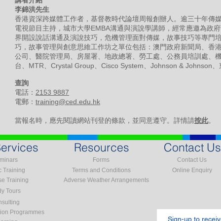
講者介紹
李錦洪先生
香港資深跨媒體工作者，基督教時代論壇周報創辦人。逾三十年傳
電視節目主持，城市大學EMBA溝通與演說學講師，經常應邀為政
界開設說話溝通及演說技巧，危機管理面對傳媒，故事技巧等專門
巧，故事管理與創意思維工作坊之單位包括：澳門政府新聞局、香
公司、醫院管理局、房屋署、地政總署、勞工處、公務員培訓處、
台、MTR、Crystal Group、Cisco System、Johnson & Joh
查詢
電話：
2153 9887
電郵：
training@ced.edu.hk
當報名時，應先閱讀網站刊登的條款，並同意遵守。詳情請
按此
。
ervices
Resources
Contact Us
minars
Forms
Contact Us
c Training
Terms and Conditions
Online Enquiry
se Training
Adverse Weather Arrangements
dy Tours
sulting
tion Programmes
Sign-up to recei