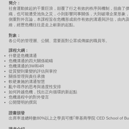
簡介：
社會運動掀起的千重巨浪，顛覆了行之有效的秩序與機制，扭曲了
織，也可能遭受池魚之災，小則影響同事關係，大則破壞企業形象
側重對外言論，本課程旨在危機形成前作有效的溝通與評估，由內
維，經歷危機往往是走上嶄新的起點。
對象：
各公司的管理層、公關、需要面對公眾或傳媒的職員等。
課程大綱：
什麼是危機溝通
危機溝通的四大關係範疇
危機溝通的3W和4R
從質變到量變的評估與掌控
關係管理與責任承擔
軟硬兼施的溝通智慧
亂中尋序的思考與過度性安排
如何跨越危機，找出正向循環的新起點
危機過程中的對外發言
公開聲明的撰寫
證書頒發
出席率達總時數80%以上之學員可獲｢華基商學院 CED School of B