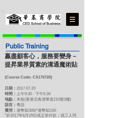
Public Training
贏盡顧客心，服務要變身－
提昇業界質素的溝通魔術貼
(Course Code:
CS
170720
)
日期：
2017.07.20
時間：
上午9:30 - 下午5:30
地點：
本校(香港北角渣華道210號3樓)
語言：
粵語
費用
：
港幣$2300/*港幣$2100
*於2017年6月29日或之前付款；或三人同