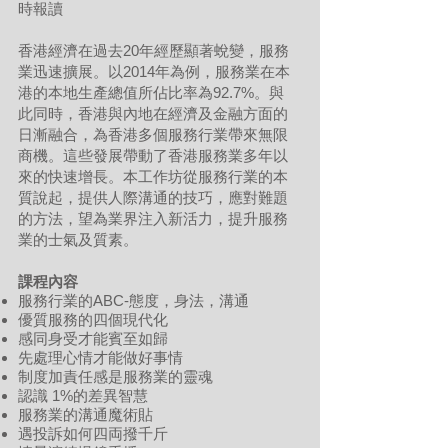
時報讀
香港經濟在過去20年經歷顯著蛻變，服務
業迅速擴展。以2014年為例，服務業在本
港的本地生產總值所佔比率為92.7%。與
此同時，香港與內地在經濟及金融方面的
日漸融合，為香港多個服務行業帶來無限
商機。這些發展帶動了香港服務業多年以
來的快速增長。本工作坊從服務行業的本
質說起，提供人際溝通的技巧，應對難題
的方法，望為業界注入新活力，提升服務
業的士氣及質素。
課程內容
服務行業的ABC-態度，身法，溝通
優質服務的四個現代化
感同身受才能賓至如歸
先處理心情才能做好事情
制度加責任感是服務業的靈魂
認識 1%的差異智慧
服務業的溝通魔術貼
遇投訴如何四両撥千斤