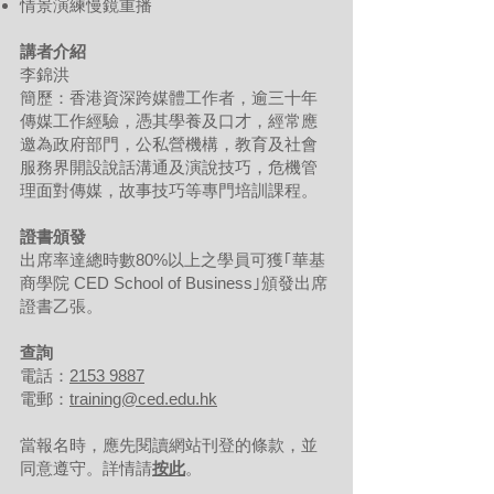
情景演練慢鏡重播
講者介紹
李錦洪
簡歷：香港資深跨媒體工作者，逾三十年
傳媒工作經驗，憑其學養及口才，經常應
邀為政府部門，公私營機構，教育及社會
服務界開設說話溝通及演說技巧，危機管
理面對傳媒，故事技巧等專門培訓課程。
證書頒發
出席率達總時數80%以上之學員可獲｢華基
商學院 CED School of Business｣頒發出席
證書乙張。
查詢
電話：
2153 9887
電郵：
training@ced.edu.hk
當報名時，應先閱讀網站刊登的條款，並
同意遵守。詳情請
按此
。