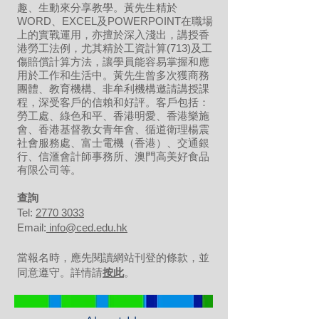
趣、生動來分享教學。黃先生精於
WORD、EXCEL及POWERPOINT在職場
上的實戰運用，亦擅於深入淺出，講授香
港勞工法例，尤其精於工資計算(713)及工
傷賠償計算方法，讓學員能容易掌握和應
用於工作和生活中。黃先生曾多次獲商務
團體、教育機構、非牟利機構邀請講授課
程，深受客戶的信賴和好評。客戶包括：
勞工處、綠色和平、香港明愛、香港樂施
會、香港基督教女青年會、循道衛理楊震
社會服務處、富士電機（香港）、交通銀
行、信滙會計師事務所、澳門高美好食品
有限公司等。
​查詢
Tel:
2770 3033
Email:
info@ced.edu.hk
當報名時，應先閱讀網站刊登的條款，並
同意遵守。詳情請
按此
。