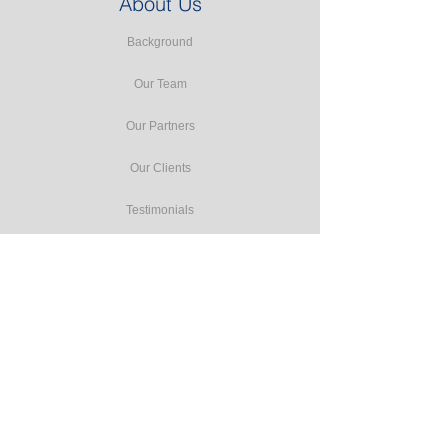
About Us
Background
Our Team
Our Partners
Our Clients
Testimonials
Our Facilities
Our Services
Seminars
Public Training
In-house Training