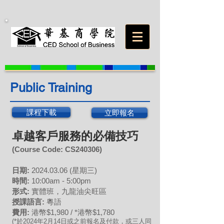
Public Training
課程下載
立即報名
卓越客戶服務的必備技巧
(Course Code: CS
240306
)
日期:
20
24.03
.06 (星期三
)
時間:
10:00am - 5:00pm
形式:
實體班，九龍油尖旺區
授課語言:
粵語
費用:
港幣$1,980 / *港幣$1,780
(*於2024年
2
月
14
日或之前報名及付款，或三人同