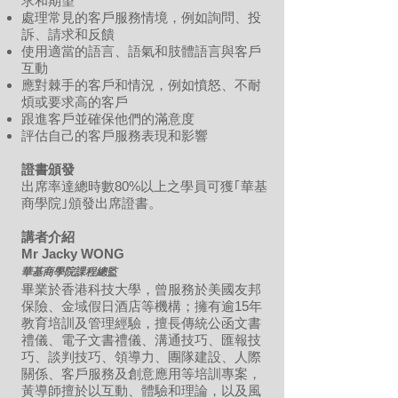
求和期望
處理常見的客戶服務情境，例如詢問、投
訴、請求和反饋
使用適當的語言、語氣和肢體語言與客戶
互動
應對棘手的客戶和情況，例如憤怒、不耐
煩或要求高的客戶
跟進客戶並確保他們的滿意度
評估自己的客戶服務表現和影響
證書頒發
出席率達總時數80%以上
之學員可獲｢華基
商學院｣頒發出席證書。
講者介紹
Mr Jacky WONG
華基商學院課程總監
畢業於香港科技大學，曾服務於美國友邦
保險、金域假日酒店等機構；擁有逾15年
教育培訓及管理經驗，擅長傳統公函文書
禮儀、電子文書禮儀、溝通技巧、匯報技
巧、談判技巧、領導力、團隊建設、人際
關係、客戶服務及創意應用等培訓專案，
黃導師擅於以互動、體驗和理論，以及風