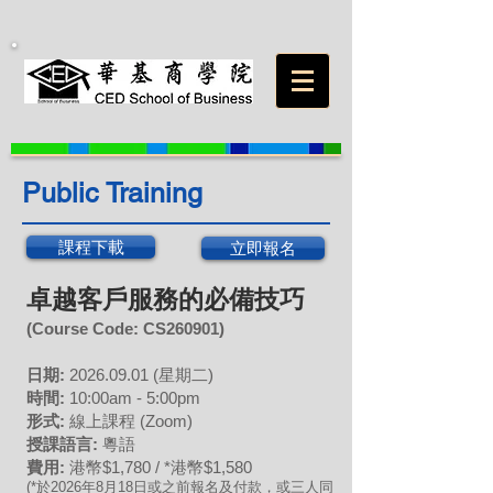
Public Training
課程下載
立即報名
卓越客戶服務的必備技巧
(Course Code: CS
260901
)
日期:
20
26.09
.01 (星期二
)
時間:
10:00am - 5:00pm
形式:
線上課程 (Zoom)
授課語言:
粵語
費用:
港幣$1,780 / *港幣$1,580
(*於2026年8月
18
日或之前報名及付款，或三人同