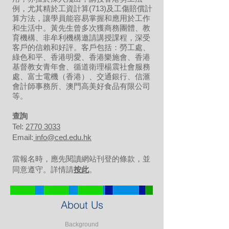
例，尤其精於工資計算(713)及工傷賠償計
算方法，讓學員能容易掌握和應用於工作
和生活中。黃先生曾多次獲商務團體、教
育機構、非牟利機構邀請講授課程，深受
客戶的信賴和好評。客戶包括：勞工處、
綠色和平、香港明愛、香港樂施會、香港
基督教女青年會、循道衛理楊震社會服務
處、富士電機（香港）、交通銀行、信滙
會計師事務所、澳門高美好食品有限公司
等。
​查詢
Tel:
2770 3033
Email:
info@ced.edu.hk
當報名時，應先閱讀網站刊登的條款，並
同意遵守。詳情請
按此
。
About Us
Background