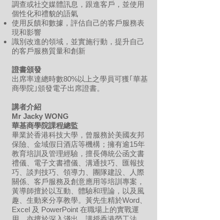
調查或社交媒體訊息，跟進客戶，並使用
個性化和禮貌的語氣
使用反饋和數據，評估自己的客戶服務表
現和影響
識別改進的領域，並實施行動，提升自己
的客戶服務質量和創新
證書頒發
出席率達總時數80%以上
之學員可獲｢華基
商學院｣頒
發電子出席證書。
講者介紹
Mr Jacky WONG
華基商學院課程總監
畢業於香港科技大學，曾服務於美國友邦
保險、金域假日酒店等機構；擁有逾15年
教育培訓及管理經驗，擅長傳統公函文書
禮儀、電子文書禮儀、溝通技巧、匯報技
巧、談判技巧、領導力、團隊建設、人際
關係、客戶服務及創意應用等培訓專案，
黃導師擅於以互動、體驗和理論，以及風
趣、生動來分享教學。黃先生精於Word、
Excel 及 PowerPoint 在職場上的實戰運
用，亦擅於深入淺出，講授香港勞工法