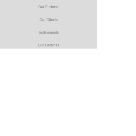
Our Partners
Our Clients
Testimonials
Our Facilities
Our Services
Seminars
Public Training
In-house Training
Study Tours
Consulting
Accreditation Programmes