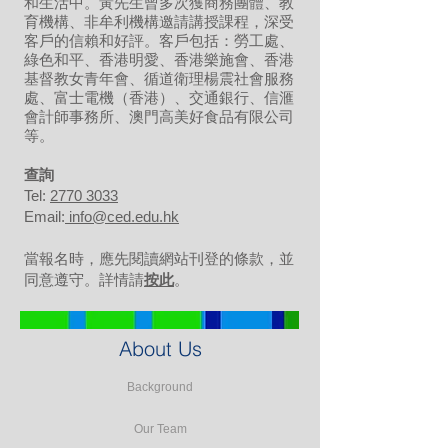
和生活中。黃先生曾多次獲商務團體、教
育機構、非牟利機構邀請講授課程，深受
客戶的信賴和好評。客戶包括：勞工處、
綠色和平、香港明愛、香港樂施會、香港
基督教女青年會、循道衛理楊震社會服務
處、富士電機（香港）、交通銀行、信滙
會計師事務所、澳門高美好食品有限公司
等。
​查詢
Tel:
2770 3033
Email:
info@ced.edu.hk
當報名時，應先閱讀網站刊登的條款，並
同意遵守。詳情請
按此
。
About Us
Background
Our Team