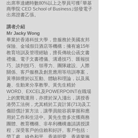
出席率達總時數80%以上之學員可獲｢華基
商學院 CED School of Business｣頒發電子
出席證書乙張。
講者介紹
Mr Jacky Wong
畢業於香港科技大學，曾服務於美國友邦
保險、金域假日酒店等機構；擁有逾15年
教育培訓及管理經驗，擅長傳統公函文書
禮儀、電子文書禮儀、溝通技巧、匯報技
巧、談判技巧、領導力、團隊建設、人際
關係、客戶服務及創意應用等培訓專案，
黃導師擅於以互動、體驗和理論，以及風
趣、生動來分享教學。黃先生精於
WORD、EXCEL及POWERPOINT在職場
上的實戰運用，亦擅於深入淺出，講授香
港勞工法例，尤其精於工資計算(713)及工
傷賠償計算方法，讓學員能容易掌握和應
用於工作和生活中。黃先生曾多次獲商務
團體、教育機構、非牟利機構邀請講授課
程，深受客戶的信賴和好評。客戶包括：
勞工處、綠色和平、香港明愛、香港樂施