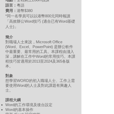
語言：
粵語
費用
：
港幣$380
*同一名學員可以以港幣800元同時報讀
「高效辦公Word技巧 (適合已有Word基礎
人士)」
簡介
對職場人士來說，Microsoft Office
(Word、Excel、PowerPoint) 是辦公軟件
中最重要、最常用的工具。本課程由淺入
深，講解在工作中Word的常用技巧。本課
程技巧皆適用於2013至2024及365各版
本。
對象
想學習WORD的初入職場人士、工作上需
要使用Word的人士及對此課題有興趣人
士。
課程
大綱
Word的工作環境及後台設定
Word的基本操作