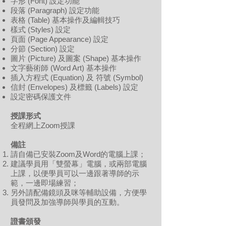
字形 (Font) 設定功能
段落 (Paragraph) 設定功能
表格 (Table) 基本操作及編輯技巧
樣式 (Styles) 設定
頁面 (Page Appearance) 設定
分節 (Section) 設定
圖片 (Picture) 及圖案 (Shape) 基本操作
文字藝術師 (Word Art) 基本操作
插入方程式 (Equation) 及 符號 (Symbol)
信封 (Envelopes) 及標籤 (Labels) 設定
設定密碼保護文件
授課形式
全程網上Zoom授課
備註
請自備已安裝Zoom及Word的電腦上課；
建議學員用「雙螢幕」電腦，或兩部電腦
上課，以便學員可以一邊跟著導師的示
範，一邊即場練習；
另外請配備鏡頭及咪等輔助設備，方便學
員發問及加強導師與學員的互動。
證書頒發