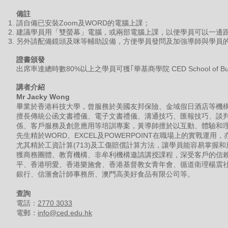
備註
請自備已安裝Zoom及WORD的電腦上課；
建議學員用「雙螢幕」電腦，或兩部電腦上課，以便學員可以一邊
另外請配備鏡頭及咪等輔助設備，方便學員發問及加強導師與學員
證書頒發
出席率達總時數80%以上之學員可獲｢華基商學院 CED School of 
講者介紹
Mr Jacky Wong
畢業於香港科技大學，曾服務於美國友邦保險、金域假日酒店等機構
擅長傳統公函文書禮儀、電子文書禮儀、溝通技巧、匯報技巧、談
係、客戶服務及創意應用等培訓專案，黃導師擅於以互動、體驗和
先生精於WORD、EXCEL及POWERPOINT在職場上的實戰運
尤其精於工資計算(713)及工傷賠償計算方法，讓學員能容易掌握
獲商務團體、教育機構、非牟利機構邀請講授課程，深受客戶的信
平、香港明愛、香港樂施會、香港基督教女青年會、循道衛理楊震
銀行、信滙會計師事務所、澳門高美好食品有限公司等。
查詢
電話：
2770 3033
電郵：
info@ced.edu.hk