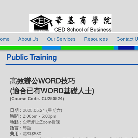
ome
About Us
Our Services
Resources
Contact 
Public Training
高效辦公WORD技巧
(適合已有WORD基礎人士)
(Course Code: CU250524)
日期：
2
025
.05
.24 (星期六)
時間：
2:00pm - 5:00pm
地點：
全程網上
Zoom授課
語言：
粵語
費用
：
港幣$580