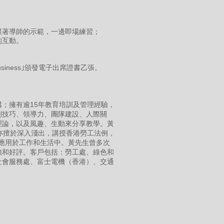
跟著導師的示範，一邊即場練習；
的互動。
Business｣頒發電子出席證書乙張。
；擁有逾15年教育培訓及管理經驗，
判技巧、領導力、團隊建設、人際關
理論，以及風趣、生動來分享教學。黃
用，亦擅於深入淺出，講授香港勞工法例，
和應用於工作和生活中。黃先生曾多次
賴和好評。客戶包括：勞工處、綠色和
社會服務處、富士電機（香港）、交通