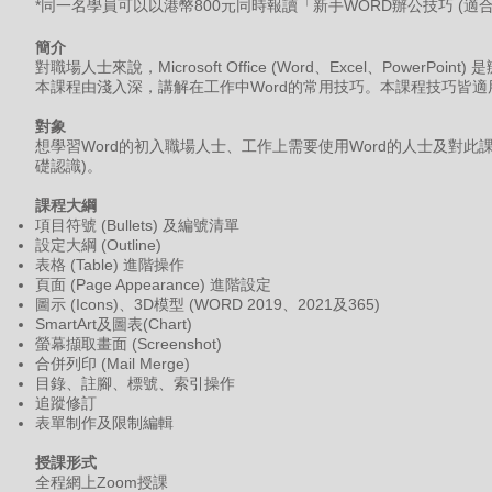
*同一名學員可以以港幣800元同時報讀「新手WORD辦公技巧 (適合
簡介
對職場人士來說，Microsoft Office (Word、Excel、PowerP
本課程由淺入深，講解在工作中Word的常用技巧。本課程技巧皆適用於
對象
想學習Word的初入職場人士、工作上需要使用Word的人士及對此課
礎認識)。
課程
大綱
項目符號 (Bullets) 及編號清單
設定大綱 (Outline)
表格 (Table) 進階操作
頁面 (Page Appearance) 進階設定
圖示 (Icons)、3D模型 (WORD 2019、2021及365)
SmartArt及圖表(Chart)
螢幕擷取畫面 (Screenshot)
合併列印 (Mail Merge)
目錄、註腳、標號、索引操作
追蹤修訂
表單制作及限制編輯
授課形式
全程網上Zoom授課