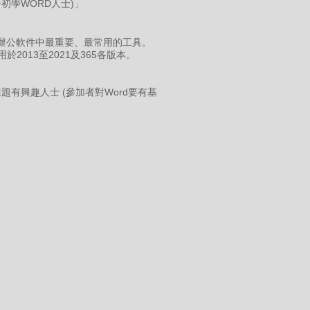
初學WORD人士)」
oint) 是辦公軟件中最重要、最常用的工具。
2013至2021及365各版本。
題有興趣人士 (參加者對Word要有基