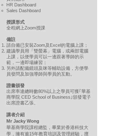
HR Dashboard
Sales Dashboard
授課形式
全程網上Zoom授課
備註
請自備已安裝Zoom及Excel的電腦上課；
建議學員用「雙螢幕」電腦，或兩部電腦
上課，以便學員可以一邊跟著導師的示
範，一邊即場練習；
另外請配備鏡頭及咪等輔助設備，方便學
員發問及加強導師與學員的互動。
證書頒發
出席率達總時數80%以上之學員可獲｢華基
商學院 CED School of Business｣頒發電子
出席證書乙張。
講者介紹
Mr Jacky Wong
華基商學院課程總監，畢業於香港科技大
學，擁有逾15年教育培訓及管理經驗，擅