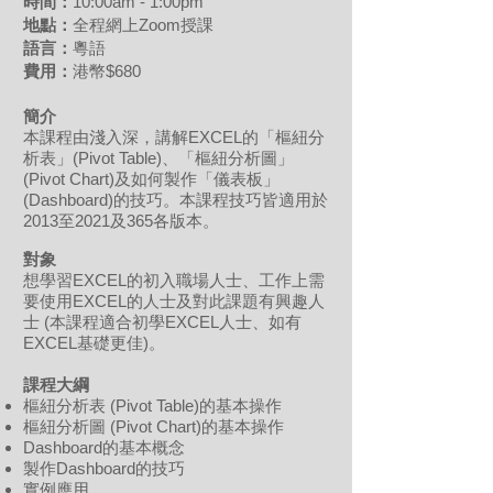
時間：
10:00am - 1:00pm
地點：
全程網上Zoom授課
語言：
粵語
費用
：
港幣$680
簡介
本課程由淺入深，講解EXCEL的「樞紐分
析表」(Pivot Table)、「樞紐分析圖」
(Pivot Chart)及如何製作「儀表板」
(Dashboard)的技巧。本課程技巧皆適用於
2013至2021及365各版本。
對象
想學習EXCEL的初入職場人士、工作上需
要使用EXCEL的人士及對此課題有興趣人
士 (本課程適合初學EXCEL人士、如有
EXCEL基礎更佳)。
課程
大綱
樞紐分析表 (Pivot Table)的基本操作
樞紐分析圖 (Pivot Chart)的基本操作
Dashboard的基本概念
製作Dashboard的技巧
實例應用