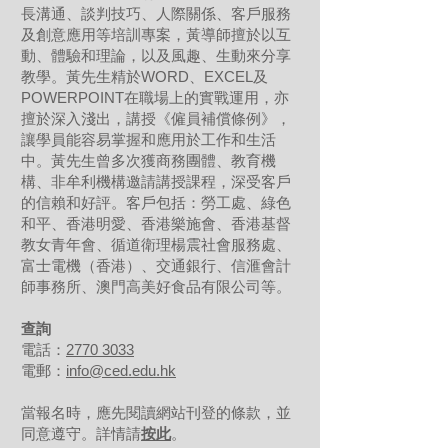
長溝通、談判技巧、人際關係、客戶服務
及創意應用等培訓專案，黃導師擅於以互
動、體驗和理論，以及風趣、生動來分享
教學。黃先生精於WORD、EXCEL及
POWERPOINT在職場上的實戰運用，亦
擅於深入淺出，講授《僱員補償條例》，
讓學員能容易掌握和應用於工作和生活
中。黃先生曾多次獲商務團體、教育機
構、非牟利機構邀請講授課程，深受客戶
的信賴和好評。客戶包括：勞工處、綠色
和平、香港明愛、香港樂施會、香港基督
教女青年會、循道衛理楊震社會服務處、
富士電機（香港）、交通銀行、信滙會計
師事務所、澳門高美好食品有限公司等。
查詢
電話：
2770 3033
電郵：
info@ced.edu.hk
當報名時，應先閱讀網站刊登的條款，並
同意遵守。詳情請
按此
。