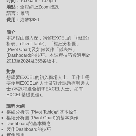
時間：
10:00am - 1:00pm
地點：
全程網上Zoom授課
語言：
粵語
費用
：
港幣$680
簡介
本課程由淺入深，講解EXCEL的「樞紐分
析表」(Pivot Table)、「樞紐分析圖」
(Pivot Chart)及如何製作「儀表板」
(Dashboard)的技巧。本課程技巧皆適用於
2013至2024及365各版本。
對象
想學習EXCEL的初入職場人士、工作上需
要使用EXCEL的人士及對此課題有興趣人
士 (本課程適合初學EXCEL人士、如有
EXCEL基礎更佳)。
課程
大綱
樞紐分析表 (Pivot Table)的基本操作
樞紐分析圖 (Pivot Chart)的基本操作
Dashboard的基本概念
製作Dashboard的技巧
實例應用