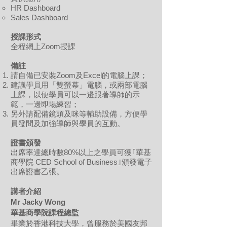
HR Dashboard
Sales Dashboard
授課形式
全程網上Zoom授課
備註
請自備已安裝Zoom及Excel的電腦上課；
建議學員用「雙螢幕」電腦，或兩部電腦
上課，以便學員可以一邊跟著導師的示
範，一邊即場練習；
另外請配備鏡頭及咪等輔助設備，方便學
員發問及加強導師與學員的互動。
證書頒發
出席率達總時數80%以上之學員可獲｢華基
商學院 CED School of Business｣頒發電子
出席證書乙張。
講者介紹
Mr Jacky Wong
華基商學院課程總監
畢業於香港科技大學，曾服務於美國友邦