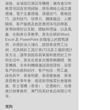
保險、金域假日酒店等機構；擁有逾15年
教育培訓及管理經驗，擅長傳統公函文書
禮儀、電子文書禮儀、溝通技巧、匯報技
巧、談判技巧、領導力、團隊建設、人際
關係、客戶服務及創意應用等培訓專案，
黃導師擅於以互動、體驗和理論，以及風
趣、生動來分享教學。黃先生精於Word、
Excel 及 PowerPoint 在職場上的實戰運
用，亦擅於深入淺出，講授香港勞工法
例，尤其精於工資計算(713)及工傷賠償計
算方法，讓學員能容易掌握和應用於工作
和生活中。黃先生曾多次獲商務團體、教
育機構、非牟利機構邀請講授課程，深受
客戶的信賴和好評。客戶包括：勞工處、
綠色和平、香港明愛、香港樂施會、香港
基督教女青年會、循道衛理楊震社會服務
處、富士電機（香港）、交通銀行、信滙
會計師事務所、澳門高美好食品有限公司
等。
查詢