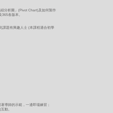
分析圖」(Pivot Chart)及如何製作
4及365各版本。
對此課題有興趣人士 (本課程適合初學
跟著導師的示範，一邊即場練習；
的互動。