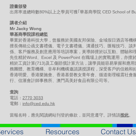
證書頒發
出席率達總時數80%以上之學員可獲｢華基商學院 CED School of 
講者介紹
Mr Jacky Wong
華基商學院課程總監
畢業於香港科技大學，曾服務於美國友邦保險、金域假日酒店等機構
擅長傳統公函文書禮儀、電子文書禮儀、溝通技巧、匯報技巧、談
係、客戶服務及創意應用等培訓專案，黃導師擅於以互動、體驗和
先生精於Word、Excel 及 PowerPoint 在職場上的實戰運
精於工資計算(713)及工傷賠償計算方法，讓學員能容易掌握和應
務團體、教育機構、非牟利機構邀請講授課程，深受客戶的信賴和
香港明愛、香港樂施會、香港基督教女青年會、循道衛理楊震社會
行、信滙會計師事務所、澳門高美好食品有限公司等。
查詢
電話：
2770 3033
電郵：
info@ced.edu.hk
當報名時，應先閱讀網站刊登的條款，並同意遵守。詳情請
按此
。
ervices
Resources
Contact Us