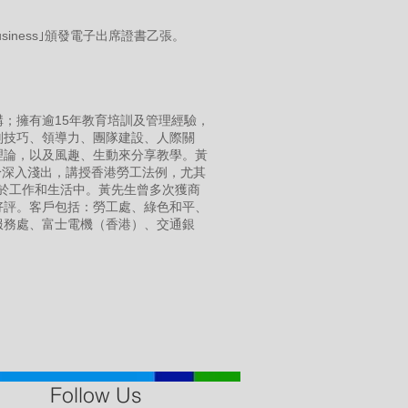
Business｣頒發電子出席證書乙張。
；擁有逾15年教育培訓及管理經驗，
判技巧、領導力、團隊建設、人際關
理論，以及風趣、生動來分享教學。黃
用，亦擅於深入淺出，講授香港勞工法例，尤其
用於工作和生活中。黃先生曾多次獲商
好評。客戶包括：勞工處、綠色和平、
服務處、富士電機（香港）、交通銀
Follow Us