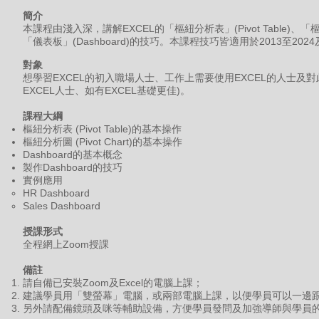
簡介
本課程由淺入深，講解EXCEL的「樞紐分析表」(Pivot Table)、「樞紐
「儀表板」(Dashboard)的技巧。本課程技巧皆適用於2013至202
對象
想學習EXCEL的初入職場人士、工作上需要使用EXCEL的人士及
EXCEL人士、如有EXCEL基礎更佳)。
課程
大綱
樞紐分析表 (Pivot Table)的基本操作
樞紐分析圖 (Pivot Chart)的基本操作
Dashboard的基本概念
製作Dashboard的技巧
實例應用
HR Dashboard
Sales Dashboard
授課形式
全程網上Zoom授課
備註
請自備已安裝Zoom及Excel的電腦上課；
建議學員用「雙螢幕」電腦，或兩部電腦上課，以便學員可以一邊
另外請配備鏡頭及咪等輔助設備，方便學員發問及加強導師與學員