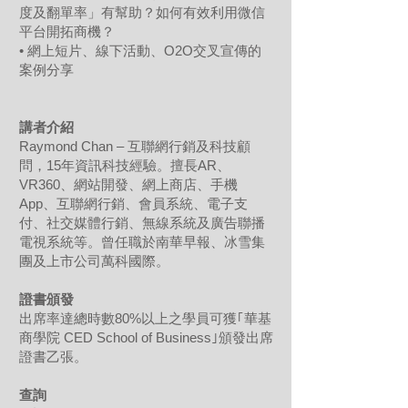
度及翻單率」有幫助？如何有效利用微信
平台開拓商機？
• 網上短片、線下活動、O2O交叉宣傳的
案例分享
講者介紹
Raymond Chan – 互聯網行銷及科技顧
問，15年資訊科技經驗。擅長AR、
VR360、網站開發、網上商店、手機
App、互聯網行銷、會員系統、電子支
付、社交媒體行銷、無線系統及廣告聯播
電視系統等。曾任職於南華早報、冰雪集
團及上市公司萬科國際。
證書頒發
出席率達總時數80%以上之學員可獲｢華基
商學院 CED School of Business｣頒發出席
證書乙張。
查詢