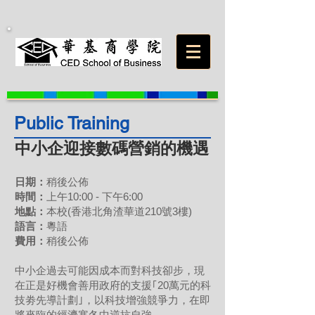
Public Training
中小企迎接數碼營銷的機遇
日期：
稍後公佈
時間：
上午10:00 - 下午6:00
地點：
本校(香港北角渣華道210號3樓)
語言：
粵語
費用：
稍後公佈
中小企過去可能因成本而對科技卻步，現
在正是好機會善用政府的支援｢20萬元的科
技劵先導計劃｣，以科技增強競爭力，在即
將來臨的經濟寒冬中逆抗自強。