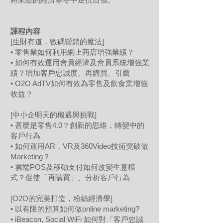
課程內容
[生財有道，數碼營銷的魔法]
• 零售業如何利用網上商店增強業績？
• 如何有效運用會員經濟及會員系統增強業
績？增加客戶忠誠度、再購買、引薦
• O2O AdTV如何有效為零售及飲食業增強
收益？
[中小企明天的機遇與挑戰]
• 甚麼是零售4.0？創新的思維，轉變中的
客戶行為
• 如何運用AR，VR及360Video技術突破做
Marketing？
• 雲端POS及移動支付如何改變生意模
式？促使「再購買」、分析客戶行為
[O2O的完美打造，粉絲經濟學]
• 以有限的預算如何做online marketing?
• iBeacon, Social WiFi 如何對「客戶忠誠