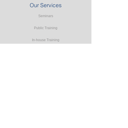
Our Services
Seminars
Public Training
In-house Training
Study Tours
Consulting
Accreditation Programmes
E-learning
Resources
Forms
Terms and Conditions