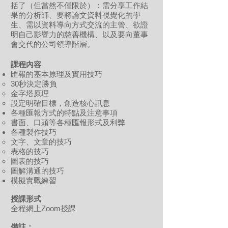
括了（但當然不僅限於）：需分享工作結
果的分析師、要將論文資料視覺化的學
生、需以資料導向方式交流的主管、欲證
明自己影響力的慈善機構、以及要向董事
會交代的公司領導階層。
課程內容
匯報的基本原理及實用技巧
30秒決定勝負
金字塔原理
設定明確目標，創造核心訊息
各種匯報方式的特點及注意事項
書面、口頭等各種匯報形式及利弊
各種製作技巧
文字、文章的技巧
表格的技巧
圖表的技巧
圖解溝通的技巧
模擬實戰練習
授課形式
全程網上Zoom授課
備註：