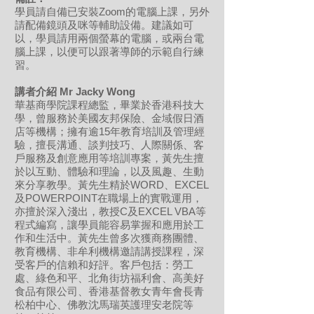
學員請自備已安裝Zoom的電腦上課，另外
請配備鏡頭及咪等輔助設備。建議如可
以，學員請用兩個螢幕的電腦，或兩台電
腦上課，以便可以跟著導師的示範自行練
習。
講者介紹 Mr Jacky Wong
華基商學院課程總監，畢業於香港科技大
學，曾服務於美國友邦保險、金域假日酒
店等機構；擁有逾15年教育培訓及管理經
驗，擅長溝通、談判技巧、人際關係、客
戶服務及創意應用等培訓專案，黃先生擅
於以互動、體驗和理論，以及風趣、生動
來分享教學。黃先生精於WORD、EXCEL
及POWERPOINT在職場上的實戰運用，
亦擅於深入淺出，教授C及EXCEL VBA等
程式編寫，讓學員能容易掌握和應用於工
作和生活中。黃先生曾多次獲商務團體、
教育機構、非牟利機構邀請講授課程，深
受客戶的信賴和好評。客戶包括：勞工
處、綠色和平、北角街坊福利會、高美好
食品有限公司、香港基督教女青年會長青
松柏中心、佛教沈馬瑞英護理安老院等