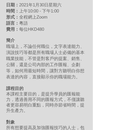
日期：
2021年1月30日星期六
時間：
上午10:00 - 下午1:00
形式：
全程網上Zoom
語言：
粵語
費用：
每位HKD480
簡介
職場上，不論任何職位，文字表達能力、
演說技巧等都是所有職場人士必備的基本
職業技能，不管是對客戶的提案、銷售、
公關，還是公司內部的工作匯報、企劃
等，如何用最短時間，讓對方聽明白你想
表達的內容，直接顯示你的職場能力。
課程目的
本課程主要目的，是提升學員的匯報能
力，透過善用不同的匯報方式，不僅讓聽
者更容易明白重點，同時亦節省時間，提
升生產力。
對象
所有想要提高及加強匯報技巧的人士，包