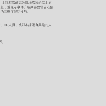
。本課程講解高效職場溝通的基本原
問題，避免令事件升級到書面警告或解
員的高難度談話技巧。
、HR人員，或對本課題有興趣的人
巧。