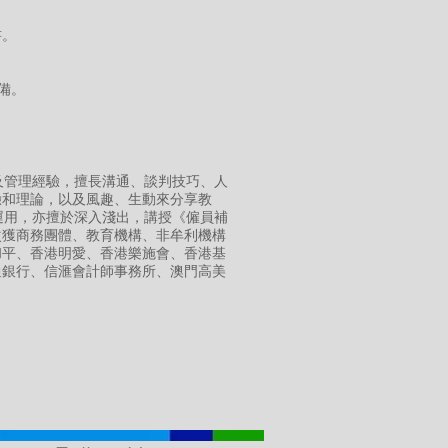
書。
備。
及管理經驗，擅長溝通、談判技巧、人
驗和理論，以及風趣、生動來分享教
實戰運用，亦擅於深入淺出，講授《僱員補
次獲商務團體、教育機構、非牟利機構
和平、香港明愛、香港樂施會、香港基
通銀行、信滙會計師事務所、澳門高美