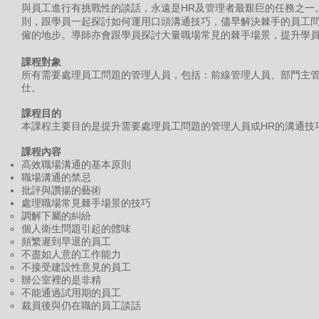
與員工進行有挑戰性的談話，永遠是HR及管理者最艱巨的任務之一
則，跟學員一起探討如何運用口頭溝通技巧，儘早解決棘手的員工
僱的地步。導師亦會跟學員探討大量職場常見的棘手場景，提升學
課程對象
所有需要處理員工問題的管理人員，包括：前線管理人員、部門主管
仕。
課程目的
本課程主要目的是提升需要處理員工問題的管理人員或HR的溝通技
課程內容
高效職場溝通的基本原則
職場溝通的禁忌
批評與讚揚的藝術
處理職場常見棘手場景的技巧
調解下屬的糾紛
個人衛生問題引起的體味
頻繁遲到早退的員工
不盡如人意的工作能力
不接受建設性意見的員工
辦公室裡的是非精
不能通過試用期的員工
裁員後與仍在職的員工談話