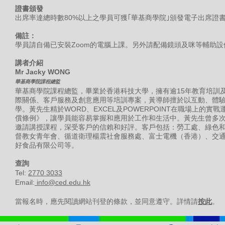
證書頒發
出席率達總時數80%以上之學員可獲｢華基商學院｣頒發電子出席證
備註：
學員請自備已安裝Zoom的電腦上課。另外請配備鏡頭及咪等輔助設
講者介紹
Mr Jacky WONG
華基商學院課程總監
華基商學院課程總監，畢業於香港科技大學，擁有逾15年教育培訓
際關係、客戶服務及創意應用等培訓專案，黃導師擅於以互動、體
學。黃先生精於WORD、EXCEL及POWERPOINT在職場上的
償條例》，讓學員能容易掌握和應用於工作和生活中。黃先生曾多
邀請講授課程，深受客戶的信賴和好評。客戶包括：勞工處、綠色
督教女青年會、循道衛理楊震社會服務處、富士電機（香港）、交
好食品有限公司等。
​查詢
Tel:
2770 3033
Email:
info@ced.edu.hk
當報名時，應先閱讀網站刊登的條款，並同意遵守。詳情請
按此
。