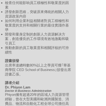
檢查任何能影响員工積極性和敬業度的因
素
誘發創新思維，突破原來傳統的相關人力
資源政策内容
如何利用企業利益相關者對員工積極性和
敬業度的支持和相關行業的最佳實踐作基
㔼
開發和量身定制的創新人力資源解决方
案，創造優良的工作環境有效地激勵和吸
引員工
推動創新的員工敬業度和相關評核的可持
續性
證書頒發
出席率達總時數80%以上之學員可獲｢華基
商學院 CED School of Business｣頒發出席
證書乙張。
講者介紹
Dr. Phiyon Lam
Doctor in Business Administration
Phiyon擁有超過20年的區域人力資源管理
經驗，曾在大型美國和歐洲跨國製造、消
費品、物流和自動化工程全球公司擔任高