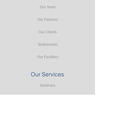
Our Team
Our Partners
Our Clients
Testimonials
Our Facilities
Our Services
Seminars
Public Training
In-house Training
Study Tours