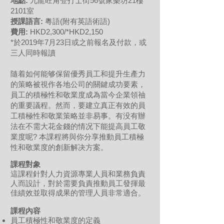
地點:
九龍旺角登打士街56號家樂坊21樓
2101室
授課語言:
粵語(附有英語術語)
費用:
HKD2,300/*HKD2,150
*於2019年7月23日或之前報名及付款，或
三人同時報讀
隨着如何能够保留優秀員工和提升生產力
的策略被視作各地公司的關鍵成功要素，
員工的積極性和敬業度成為當今企業領䄂
的重要議程。然而，要建立真正有效的員
工積極性和敬業策略並非易事。有没有辦
法在不需大花金錢的情况下能提高員工敬
業度呢? 本課程將與你分享推動員工積極
性和敬業度的創新解决方案。
課程對象
這課程針對人力資源專業人員和業務負責
人而設計，對於需要負責推動員工發揮最
佳績效並取得成果的管理人員非常適合。
課程內容
員工積極性和敬業度的定義