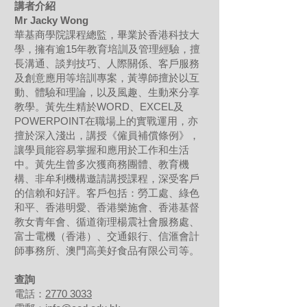
講者介紹
Mr Jacky Wong
華基商學院課程總監，畢業於香港科技大
學，擁有逾15年教育培訓及管理經驗，擅
長溝通、談判技巧、人際關係、客戶服務
及創意應用等培訓專案，黃導師擅於以互
動、體驗和理論，以及風趣、生動來分享
教學。黃先生精於WORD、EXCEL及
POWERPOINT在職場上的實戰運用，亦
擅於深入淺出，講授《僱員補償條例》，
讓學員能容易掌握和應用於工作和生活
中。黃先生曾多次獲商務團體、教育機
構、非牟利機構邀請講授課程，深受客戶
的信賴和好評。客戶包括：勞工處、綠色
和平、香港明愛、香港樂施會、香港基督
教女青年會、循道衛理楊震社會服務處、
富士電機（香港）、交通銀行、信滙會計
師事務所、澳門高美好食品有限公司等。
查詢
電話：
2770 3033