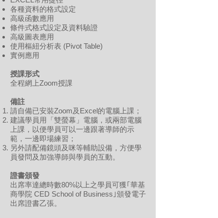
各種資料的格式設定
高級函數應用
條件式格式設定及資料驗證
高級圖表應用
使用樞紐分析表 (Pivot Table)
實例應用
授課形式
全程網上Zoom授課
備註
請自備已安裝Zoom及Excel的電腦上課；
建議學員用「雙螢幕」電腦，或兩部電腦
上課，以便學員可以一邊跟著導師的示
範，一邊即場練習；
另外請配備鏡頭及咪等輔助設備，方便學
員發問及加強導師與學員的互動。
證書頒發
出席率達總時數80%以上之學員可獲｢華基
商學院 CED School of Business｣頒發電子
出席證書乙張。