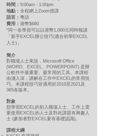
時間：
9:00am - 1:00pm
地點：
全程網上Zoom授課
語言：
粵語
費用
：
港幣$680
*同一名學員可以以港幣1,000元同時報讀
「新手EXCEL辦公技巧(適合初學EXCEL
人士)」
簡介
對職場人士來說，Microsoft Office
(WORD、EXCEL、POWERPOINT) 是辦
公軟件中最重要、最常用的工具。本課程
由淺入深，講解在工作中EXCEL的常用技
巧。本課程技巧皆適用於2010至2021及
365各版本。
對象
想學習EXCEL的初入職場人士、工作上需
要使用EXCEL的人士及對此課題有興趣人
士 (參加者對EXCEL要有基礎認識)。
課程
大綱
EXCEL常用捷徑