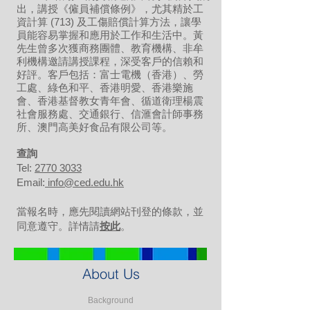
出，講授《僱員補償條例》，尤其精於工
資計算 (713) 及工傷賠償計算方法，讓學
員能容易掌握和應用於工作和生活中。黃
先生曾多次獲商務團體、教育機構、非牟
利機構邀請講授課程，深受客戶的信賴和
好評。客戶包括：富士電機（香港）、勞
工處、綠色和平、香港明愛、香港樂施
會、香港基督教女青年會、循道衛理楊震
社會服務處、交通銀行、信滙會計師事務
所、澳門高美好食品有限公司等。
​查詢
Tel:
2770 3033
Email:
info@ced.edu.hk
當報名時，應先閱讀網站刊登的條款，並
同意遵守。詳情請
按此
。
About Us
Background