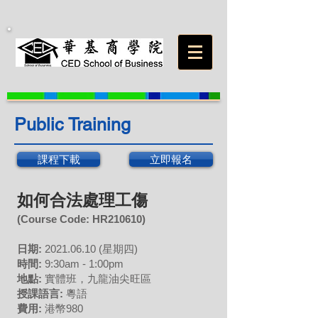
Public Training
課程下載
立即報名
如何合法處理工傷
(Course Code: H
R210610
)
日期:
2021.06.10
(星期四)
時間:
9:30am - 1:00pm
地點:
實體班，九龍油尖旺區
授課語言:
粵語
費用:
港幣980