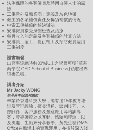
法例保障的各類僱員及聘用自僱人士的風
險
工傷意外及職業病：定義及灰色地帶
僱主的各項補償責任及毋須補償的情況
申索工傷補償的解決辦法
安排僱員接受身體檢查及治療
每月收入的定義及各類補償的計算方法
安排員工復工、提供輕工及預防僱員濫用
工傷制度
證書頒發
出席率達總時數80%以上之學員可獲｢華基
商學院 CED School of Business｣頒發出席
證書乙張。
講者介紹
Mr Jacky WONG
華基商學院課程總監
畢業於香港科技大學，擁有逾15年教育培
訓及管理經驗，擅長溝通、談判技巧、人
際關係、客戶服務及創意應用等培訓專
案，黃導師擅於以互動、體驗和理論，以
及風趣、生動來分享教學。黃先生精於MS
Office在職場上的實戰運用，亦擅於深入淺