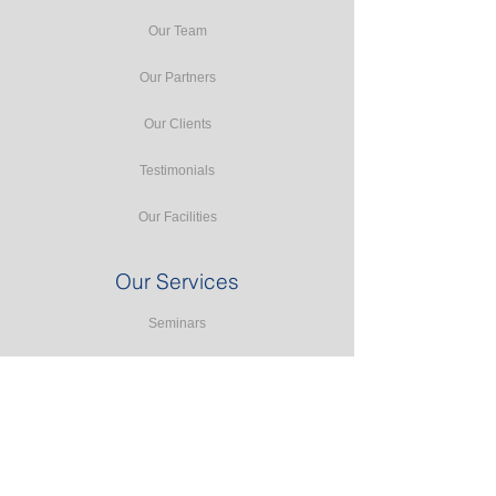
Our Team
Our Partners
Our Clients
Testimonials
Our Facilities
Our Services
Seminars
Public Training
In-house Training
Study Tours