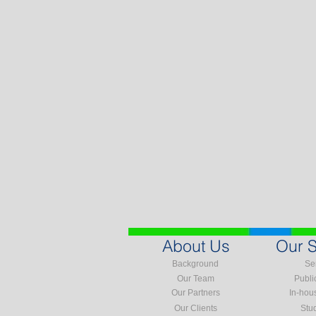
About Us
Our S
Background
Se
Our Team
Publi
Our Partners
In-hou
Our Clients
Stu