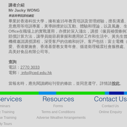
講者介紹
Mr Jacky WONG
華基商學院課程總監
畢業於香港科技大學，擁有逾15年教育培訓及管理經驗，擅長溝通
意應用等培訓專案，黃導師擅於以互動、體驗和理論，以及風趣、生
Office在職場上的實戰運用，亦擅於深入淺出，講授《僱員補償條例》
賠償計算方法，讓學員能容易掌握和應用於工作和生活中。黃先生
機構邀請講授課程，深受客戶的信賴和好評。客戶包括：富士電機
愛、香港樂施會、香港基督教女青年會、循道衛理楊震社會服務處
高美好食品有限公司等。
​查詢
電話：
2770 3033
電郵：
info@ced.edu.hk
當報名時，應先閱讀網站刊登的條款，並同意遵守。詳情請
按此
。
ervices
Resources
Contact Us
minars
Forms
Contact Us
c Training
Terms and Conditions
Online Enquiry
se Training
Adverse Weather Arrangements
dy Tours