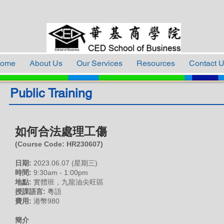
ome
About Us
Our Services
Resources
Contact 
Public Training
如何合法處理工傷
(Course Code: H
R230607
)
日期:
2023.0
6
.07 (星期三)
時間:
9:30am - 1:00pm
地點:
實體班，九龍油尖旺區
授課語言:
粵語
費用:
港幣980
簡介