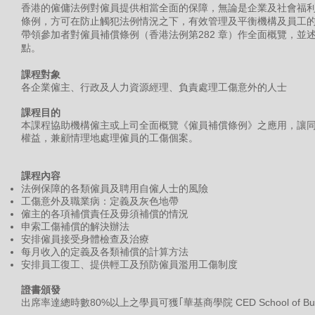
香港的僱傭法例對僱員提供相當全面的保障，無論是企業及社會福
條例，方可在防止觸犯法例情況之下，有效管理及平衡機構及員工
帶領參加者對僱員補償條例（香港法例第282 章）作全面概覽，並
點。
課程對象
各企業僱主、行政及人力資源經理、負責處理工傷意外的人士
課程目的
本課程協助機構僱主或上司全面概覽《僱員補償條例》之應用，讓
權益，兼顧情理地處理僱員的工傷個案。
課程內容
法例保障的各類僱員及聘用自僱人士的風險
工傷意外及職業病：定義及灰色地帶
僱主的各項補償責任及毋須補償的情況
申索工傷補償的解決辦法
安排僱員接受身體檢查及治療
每月收入的定義及各類補償的計算方法
安排員工復工、提供輕工及預防僱員濫用工傷制度
證書頒發
出席率達總時數80%以上之學員可獲｢華基商學院 CED School of B