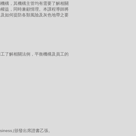
利機構，其機構主管均有需要了解相關
的權益，同時兼顧情理。本課程導師將
述及如何提防各類風險及灰色地帶之要
同工了解相關法例，平衡機構及員工的
usiness｣頒發出席證書乙張。