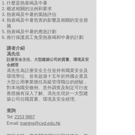
什麼是熱衰竭及中暑
概述相關的法例和要求
熱衰竭及中暑的風險評估
熱衰竭及中暑危害的影響及相關的安全措
施
熱衰竭及中暑的應急計劃
推行保護員工免受熱衰竭和中暑的計劃
講者介紹
馮先生
註册安全主任、大型建築公司的質量、環境及安
全經理
馮先生為註册安全主任並持有職業安全及
環境學位、並有超過十五年於跨國企業及
大型公用事業擔任高級管理職位的經驗，
對本地職安條例、意外調查及制定可行改
善措施有深入了解。馮先生現於一大型建
築公司任職質量、環境及安全經理。
​查詢
Tel:
2153 9887
Email:
training@ced.edu.hk