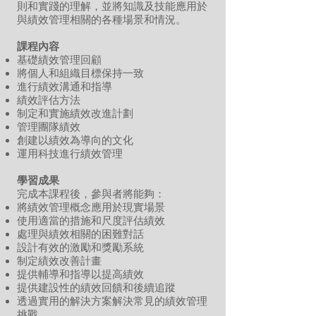
則和實踐的理解，並將知識及技能應用於
與績效管理相關的各種場景和情況。
課程內容
基礎績效管理回顧
將個人和組織目標保持一致
進行績效溝通和指導
績效評估方法
制定和實施績效改進計劃
管理團隊績效
創建以績效為導向的文化
運用科技進行績效管理
學習成果
完成本課程後，參與者將能夠：
將績效管理概念應用於現實場景
使用適當的措施和尺度評估績效
處理與績效相關的困難對話
設計有效的激勵和獎勵系統
制定績效改善計畫
提供輔導和指導以提高績效
提供建設性的績效回饋和後續追蹤
透過實用的解決方案解決常見的績效管理
挑戰