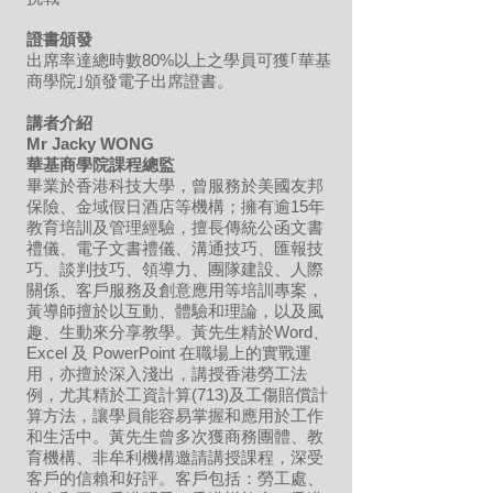
證書頒發
出席率達總時數80%以上
之學員可獲｢華基
商學院｣頒發電子出席證書。
講者介紹
Mr Jacky WONG
華基商學院課程總監
畢業於香港科技大學，曾服務於美國友邦
保險、金域假日酒店等機構；擁有逾15年
教育培訓及管理經驗，擅長傳統公函文書
禮儀、電子文書禮儀、溝通技巧、匯報技
巧、談判技巧、領導力、團隊建設、人際
關係、客戶服務及創意應用等培訓專案，
黃導師擅於以互動、體驗和理論，以及風
趣、生動來分享教學。黃先生精於Word、
Excel 及 PowerPoint 在職場上的實戰運
用，亦擅於深入淺出，講授香港勞工法
例，尤其精於工資計算(713)及工傷賠償計
算方法，讓學員能容易掌握和應用於工作
和生活中。黃先生曾多次獲商務團體、教
育機構、非牟利機構邀請講授課程，深受
客戶的信賴和好評。客戶包括：勞工處、