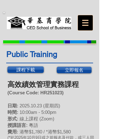
Public Training
課程下載
立即報名
高效績效管理實務課程
(Course Code:
HR251023
)
日期:
2025
.10
.23 (星期四
)
時間:
10:00am - 5:00pm
形式:
線上課程 (Zoom)
授課語言:
粵語
費用:
港幣$1,
80 / *港幣$1,580
7
(*於2025年10月9日或之前報名及付款，或三人同