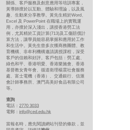
關係、客戶服務及創意應用等培訓專案，
黃導師擅於以互動、體驗和理論，以及風
趣、生動來分享教學。黃先生精於Word、
Excel 及 PowerPoint 在職場上的實戰運
用，亦擅於深入淺出，講授香港勞工法
例，尤其精於工資計算(713)及工傷賠償計
算方法，讓學員能容易掌握和應用於工作
和生活中。黃先生曾多次獲商務團體、教
育機構、非牟利機構邀請講授課程，深受
客戶的信賴和好評。客戶包括：勞工處、
綠色和平、香港明愛、香港樂施會、香港
基督教女青年會、循道衛理楊震社會服務
處、富士電機（香港）、交通銀行、信滙
會計師事務所、澳門高美好食品有限公司
等。
查詢
電話：
2770 3033
電郵：
info@ced.edu.hk
當報名時，應先閱讀網站刊登的條款，並
同意遵守。詳情請
按此
。