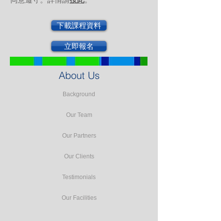
下載課程資料
立即報名
About Us
Background
Our Team
Our Partners
Our Clients
Testimonials
Our Facilities