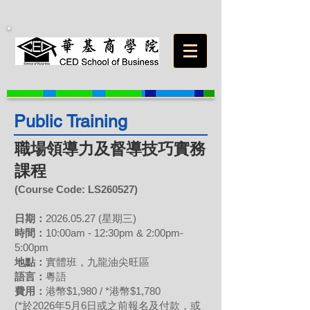
Public Training
職場領導力及督導技巧實務
課程
(Course Code: LS260527)
日期：
20
26.05
.27
(星期三)
時間：
10:00am - 12:30pm & 2:00pm-
5:00pm
地點：
實體班，九龍油尖旺
區
語言：
粵語
費用
：
港幣$1,980 / *港幣$1,780
(*於2026年5月6日或之前報名及付款，或