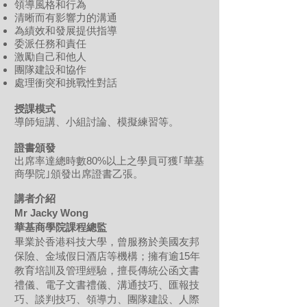
領導風格和行為
清晰而有影響力的溝通
為績效和發展提供指導
委派任務和責任
激勵自己和他人
團隊建設和協作
處理衝突和挑戰性對話
授課模式
導師短講、小組討論、模擬練習等。
證書頒發
出席率達總時數80%以上之學員可獲｢華基
商學院｣頒發出席證書乙張。
講者介紹
Mr Jacky Wong
華基商學院課程總監
畢業於香港科技大學，曾服務於美國友邦
保險、金域假日酒店等機構；擁有逾15年
教育培訓及管理經驗，擅長傳統公函文書
禮儀、電子文書禮儀、溝通技巧、匯報技
巧、談判技巧、領導力、團隊建設、人際