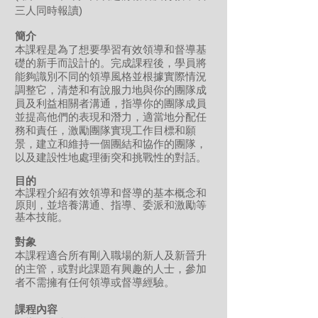
三人同時報讀)
簡介
本課程是為了想要學習有效領導和督導基
礎的新手而設計的。完成課程後，學員將
能夠識別不同的領導風格並根據實際情況
調整它，清楚和有說服力地與你的團隊成
員及利益相關者溝通，指導你的團隊成員
並提高他們的表現和潛力，適當地分配任
務和責任，激勵團隊實現工作目標和願
景，建立和維持一個團結和協作的團隊，
以及建設性地處理衝突和挑戰性的對話。
目的
本課程介紹有效領導和督導的基本概念和
原則，並培養溝通、指導、委派和激勵等
基本技能。
對象
本課程適合所有剛入職場的新人及新晉升
的主管，或對此課題有興趣的人士，參加
者不需擁有任何領導或督導經驗。
課程
內容