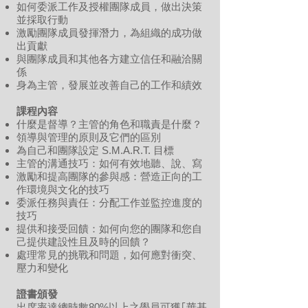
如何委派工作及授權團隊成員，做出決策
並採取行動
激勵團隊成員發揮潛力，為組織的成功做
出貢獻
與團隊成員和其他各方建立信任和融洽關
係
身為主管，發展並改善自己的工作和績效
課程內容
什麼是督導？主管的角色和職責是什麼？
領導與管理的原則及它們的區別
為自己和團隊設定 S.M.A.R.T. 目標
主管的溝通技巧：如何有效地聽、說、寫
激勵和提高團隊的參與感：營造正向的工
作環境與文化的技巧
委派任務與責任：分配工作並監控進度的
技巧
提供和接受回饋：如何向您的團隊和您自
己提供建設性且及時的回饋？
處理常見的挑戰和問題，如何應對衝突、
壓力和變化
證書頒發
出席率達總時數80%以上
之學員可獲｢華基