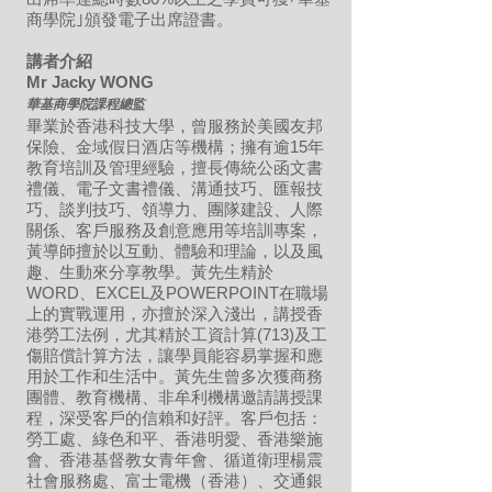
商學院｣頒發電子
出席證書。
講者介紹
Mr Jacky WONG
華基商學院課程總監
畢業於香港科技大學，曾服務於美國友邦
保險、金域假日酒店等機構；擁有逾15年
教育培訓及管理經驗，擅長傳統公函文書
禮儀、電子文書禮儀、溝通技巧、匯報技
巧、談判技巧、領導力、團隊建設、人際
關係、客戶服務及創意應用等培訓專案，
黃導師擅於以互動、體驗和理論，以及風
趣、生動來分享教學。黃先生精於
WORD、EXCEL及POWERPOINT在職場
上的實戰運用，亦擅於深入淺出，講授香
港勞工法例，尤其精於工資計算(713)及工
傷賠償計算方法，讓學員能容易掌握和應
用於工作和生活中。黃先生曾多次獲商務
團體、教育機構、非牟利機構邀請講授課
程，深受客戶的信賴和好評。客戶包括：
勞工處、綠色和平、香港明愛、香港樂施
會、香港基督教女青年會、循道衛理楊震
社會服務處、富士電機（香港）、交通銀