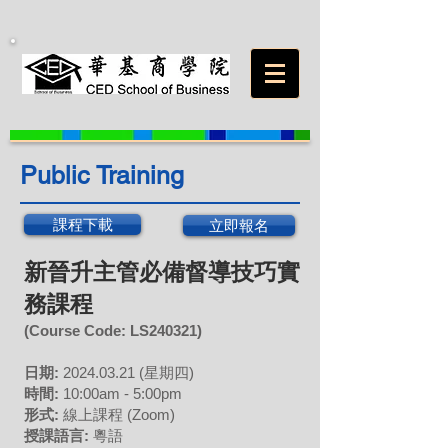
Public Training
課程下載
立即報名
新晉升主管必備督導技巧實
務課程
(Course Code: LS
240321
)
日期:
202
4
.03
.2
1
(星期
​四
)
時間:
10:00am - 5:00pm
形式:
線上課程 (Z
oom)
授課語言:
粵語