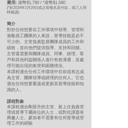
費用:
港幣$1,780 / *港幣$1,580
(*於2024年2月2
9
日或之前報名及付款，或三人同
時報讀)
簡介
對於任何想要在工作環境中領導、管理和
激勵員工團隊的人來說，督導技能是必不
可少的。主管負責監督團隊成員的工作和
績效，並向他們提供指導、支持和回饋。
主管還需要與團隊成員、同事、經理、客
戶和其他利益關係人進行有效溝通，並處
理可能出現的衝突和困難情況。
本課程適合任何工作環境中目前或有志成
為主管、團隊領導或經理的任何人。它也
適合任何想要重溫或更新其督導技能和知
識的人。
課程對象
本課程適合剛晉升的主管、新上任負責管
理或督導下屬崗位的人士，或對此課題有
興趣人士。參加者不需要有任何督導或管
理工作的經驗