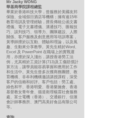
Mr Jacky WONG
華基商學院課程總監
畢業於香港科技大學，曾服務於美國友邦
保險、金域假日酒店等機構；擁有逾15年
教育培訓及管理經驗，擅長傳統公函文書
禮儀、電子文書禮儀、溝通技巧、匯報技
巧、談判技巧、領導力、團隊建設、人際
關係、客戶服務及創意應用等培訓專案，
黃導師擅於以互動、體驗和理論，以及風
趣、生動來分享教學。黃先生精於Word、
Excel 及 PowerPoint 在職場上的實戰運
用，亦擅於深入淺出，講授香港勞工法
例，尤其精於工資計算(713)及工傷賠償計
算方法，讓學員能容易掌握和應用於工作
和生活中。黃先生曾多次獲商務團體、教
育機構、非牟利機構邀請講授課程，深受
客戶的信賴和好評。客戶包括：勞工處、
綠色和平、香港明愛、香港樂施會、香港
基督教女青年會、循道衛理楊震社會服務
處、富士電機（香港）、交通銀行、信滙
會計師事務所、澳門高美好食品有限公司
等。
​查詢