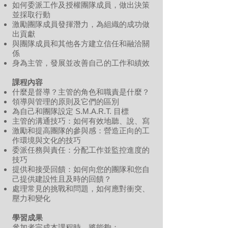
如何委派工作及授權團隊成員，做出決策
並採取行動
激勵團隊成員發揮潛力，為組織的成功做
出貢獻
與團隊成員和其他各方建立信任和融洽關
係
身為主管，發展並改善自己的工作和績效
課程內容
什麼是督導？主管的角色和職責是什麼？
領導與管理的原則及它們的區別
為自己和團隊設定 S.M.A.R.T. 目標
主管的溝通技巧：如何有效地聽、說、寫
激勵和提高團隊的參與感：營造正向的工
作環境與文化的技巧
委派任務與責任：分配工作並監控進度的
技巧
提供和接受回饋：如何向您的團隊和您自
己提供建設性且及時的回饋？
處理常見的挑戰和問題，如何應對衝突、
壓力和變化
學習成果
參加者完成本課程時，將能夠：