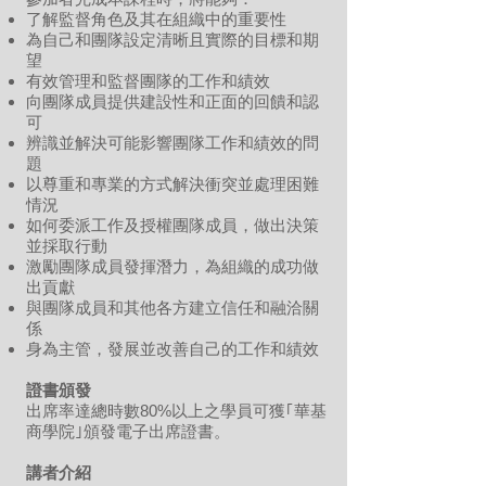
了解監督角色及其在組織中的重要性
為自己和團隊設定清晰且實際的目標和期
望
有效管理和監督團隊的工作和績效
向團隊成員提供建設性和正面的回饋和認
可
辨識並解決可能影響團隊工作和績效的問
題
以尊重和專業的方式解決衝突並處理困難
情況
如何委派工作及授權團隊成員，做出決策
並採取行動
激勵團隊成員發揮潛力，為組織的成功做
出貢獻
與團隊成員和其他各方建立信任和融洽關
係
身為主管，發展並改善自己的工作和績效
證書頒發
出席率達總時數80%以上
之學員可獲｢華基
商學院｣頒發電子
出席證書。
講者介紹