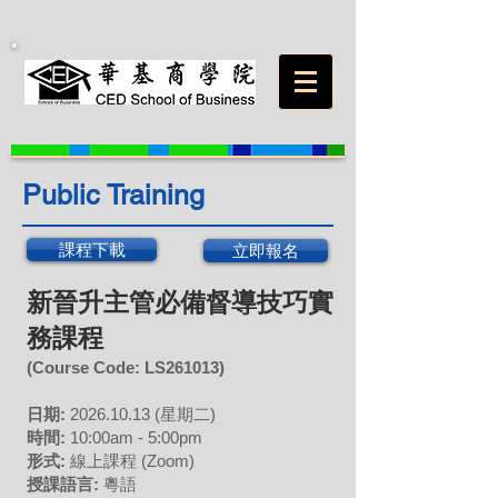
Public Training
課程下載
立即報名
新晉升主管必備督導技巧實
務課程
(Course Code: LS
261013
)
日期:
2026
.10
.13
(星期二
)
時間:
10:00am - 5:00pm
形式:
線上課程 (Z
oom)
授課語言:
粵語