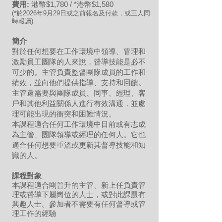
費用:
港幣$1,780 / *港幣$1,580
(*於2026年9月29日或之前報名及付款，或三人同
時報讀)
簡介
對於任何想要在工作
環境中領導、管理和
激勵員工團隊的人來說，督導技能是必不
可少的。主管負責監督團隊成員的工作和
績效，並向他們提供指導、支持和回饋。
主管還需要與團隊成員、同事、經理、客
戶和其他利益關係人進行有效溝通，並處
理可能出現的衝突和困難情況。
本課程適合任何工作環境中目前或有志成
為主管、團隊領導或經理的任何人。它也
適合任何想要重溫或更新其督導技能和知
識的人。
課程對象
本課程適合剛晉升的主管、新上任負責管
理或督導下屬崗位的人士，或對此課題有
興趣人士。參加者不需要有任何督導或管
理工作的經驗