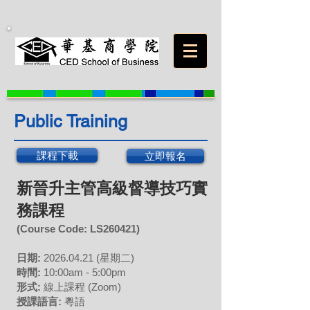
Public Training
課程下載
立即報名
新晉升主管高級督導技巧實
務課程
(Course Code: LS
260421
)
日期:
2026
.04
.21
(星期二
)
時間:
10:00am - 5:00pm
形式:
線上課程 (Z
oom)
授課語言:
粵語