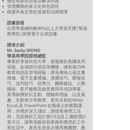
做出有效的決策並解決問題
管理團隊的多元化和包容性
維護作為主管的道德和法律標準
證書頒發
出席率達總時數80%以上
之學員可獲｢華基
商學院｣頒發電子
出席證書。
講者介紹
Mr Jacky WONG
華基商學院課程總監
畢業於香港科技大學，曾服務於美國友邦
保險、金域假日酒店等機構；擁有逾15年
教育培訓及管理經驗，擅長傳統公函文書
禮儀、電子文書禮儀、溝通技巧、匯報技
巧、談判技巧、領導力、團隊建設、人際
關係、客戶服務及創意應用等培訓專案，
黃導師擅於以互動、體驗和理論，以及風
趣、生動來分享教學。黃先生精於Word、
Excel 及 PowerPoint 在職場上的實戰運
用，亦擅於深入淺出，講授香港勞工法
例，尤其精於工資計算(713)及工傷賠償計
算方法，讓學員能容易掌握和應用於工作
和生活中。黃先生曾多次獲商務團體、教