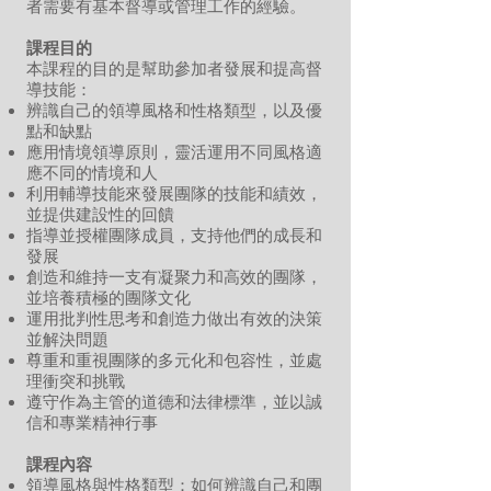
者需要有基本督導或管理工作的經驗。
課程目的
本課程的目的是幫助參加者發展和提高督
導技能：
辨識自己的領導風格和性格類型，以及優
點和缺點
應用情境領導原則，靈活運用不同風格適
應不同的情境和人
利用輔導技能來發展團隊的技能和績效，
並提供建設性的回饋
指導並授權團隊成員，支持他們的成長和
發展
創造和維持一支有凝聚力和高效的團隊，
並培養積極的團隊文化
運用批判性思考和創造力做出有效的決策
並解決問題
尊重和重視團隊的多元化和包容性，並處
理衝突和挑戰
遵守作為主管的道德和法律標準，並以誠
信和專業精神行事
課程內容
領導風格與性格類型：如何辨識自己和團