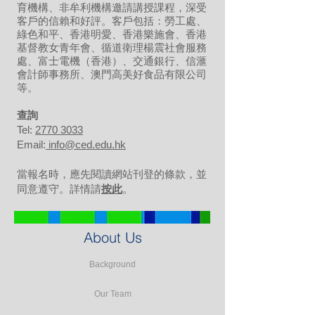
育機構、非牟利機構邀請講授課程，深受
客戶的信賴和好評。客戶包括：勞工處、
綠色和平、香港明愛、香港樂施會、香港
基督教女青年會、循道衛理楊震社會服務
處、富士電機（香港）、交通銀行、信滙
會計師事務所、澳門高美好食品有限公司
等。
​查詢
Tel:
2770 3033
Email:
info@ced.edu.hk
當報名時，應先閱讀網站刊登的條款，並
同意遵守。詳情請
按此
。
About Us
Background
Our Team