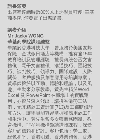
證書頒發
出席率達總時數80%以上之學員可獲｢華基
商學院｣頒發電子出席證書。
講者介紹
Mr Jacky WONG
華基商學院課程總監
畢業於香港科技大學，曾服務於美國友邦
保險、金域假日酒店等機構；擁有逾15年
教育培訓及管理經驗，擅長傳統公函文書
禮儀、電子文書禮儀、溝通技巧、匯報技
巧、談判技巧、領導力、團隊建設、人際
關係、客戶服務及創意應用等培訓專案，
黃導師擅於以互動、體驗和理論，以及風
趣、生動來分享教學。黃先生精於Word、
Excel 及 PowerPoint 在職場上的實戰運
用，亦擅於深入淺出，講授香港勞工法
例，尤其精於工資計算(713)及工傷賠償計
算方法，讓學員能容易掌握和應用於工作
和生活中。黃先生曾多次獲商務團體、教
育機構、非牟利機構邀請講授課程，深受
客戶的信賴和好評。客戶包括：勞工處、
綠色和平、香港明愛、香港樂施會、香港