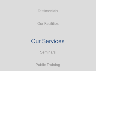
Testimonials
Our Facilities
Our Services
Seminars
Public Training
In-house Training
Study Tours
Consulting
Accreditation Programmes
E-learning