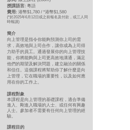
授課語言:
粵語
費用:
港幣$1,780 / *港幣$1,580
(*於2025
年6月12日或之前報名及付款，或三人同
時報讀)
簡介
向上管理是指令你能夠預測你上司的需
求，高效地與上司合作，讓你成為上司得
力助手的員工。通過發展你的向上管理技
能，你將能夠與上司更高效地溝通，滿足
他們的期望及解決問題，建立融洽的關係
和信任。這個課程將幫助你了解什麼是向
上管理，它在職場的重要性，以及如何應
用在你的工作上。
課程對象
本課程是向上管理的基礎課程，適合準備
進入、剛進入職場的人士、或任何有興趣
人士。參加者不需要有任何向上管理的經
驗。
課程目的