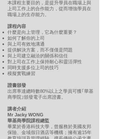
本課程主要目的，是提升學員在職場上與
上司工作上的合作能力，從而增強學員在
職場上的生存能力。
課程內容
什麼是向上管理，它為什麼重要？
如何了解你的上司
與上司有效地溝通
提供解決方案，而不僅僅是問題
與上司建立融洽的關係和信任
對上司在工作上保持耐心和靈活彈性
同時支援多位上司的技巧
模擬實戰練習
證書頒發
出席率達總時數80%以上
之學員可獲｢華基
商學院｣頒發電子出席證書。
講者介紹
Mr Jacky WONG
華基商學院課程總監
畢業於香港科技大學，曾服務於美國友邦
保險、金域假日酒店等機構；擁有逾15年
教育培訓及管理經驗，擅長傳統公函文書