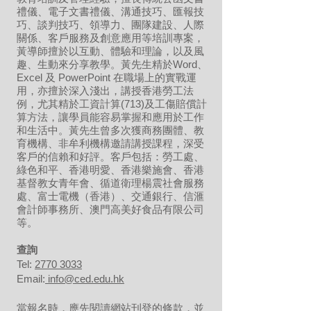
禮儀、電子文書禮儀、溝通技巧、匯報技
巧、談判技巧、領導力、團隊建設、人際
關係、客戶服務及創意應用等培訓專案，
黃導師擅於以互動、體驗和理論，以及風
趣、生動來分享教學。黃先生精於Word、
Excel 及 PowerPoint 在職場上的實戰運
用，亦擅於深入淺出，講授香港勞工法
例，尤其精於工資計算(713)及工傷賠償計
算方法，讓學員能容易掌握和應用於工作
和生活中。黃先生曾多次獲商務團體、教
育機構、非牟利機構邀請講授課程，深受
客戶的信賴和好評。客戶包括：勞工處、
綠色和平、香港明愛、香港樂施會、香港
基督教女青年會、循道衛理楊震社會服務
處、富士電機（香港）、交通銀行、信滙
會計師事務所、澳門高美好食品有限公司
等。
​查詢
Tel:
2770 3033
Email:
info@ced.edu.hk
當報名時，應先閱讀網站刊登的條款，並