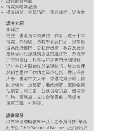
出鏡的聲色藝
傳媒策略新思維
模擬練習：突擊訪問，電台烽煙，記者會
講者介紹
李錦洪
簡歷：香港資深跨媒體工作者，逾三十年
傳媒工作經驗，憑其學養及口才，經常應
邀為政府部門，公私營機構，教育及社會
服務界開設說話溝通及演說技巧，危機管
理面對傳媒，故事技巧等專門培訓課程。
近年主領有關傳媒與溝通技巧，故事管理
與創意思維工作坊之單位包括：香港浸會
大學，香港中文大學，香港電燈公司，醫
院管理局，房屋署，地政總署，差餉物業
估價署，勞工處，公務員培訓處，機場管
理局，警務處，立法會秘書處，環保署，
東華三院，社聯等。
證書頒發
出席率達總時數80%以上之學員可獲｢華基
商學院 CED School of Business｣頒發出席