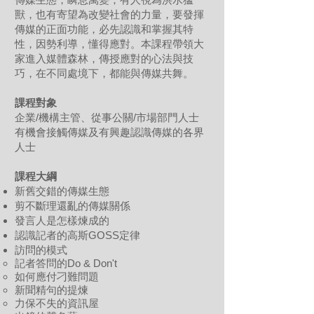
獸，也有寄望為改變社會的力量，要發揮
傳媒的正面功能，必先認識和掌握其特
性，因勢利導，懂得應對。本課程帶領大
家進入媒體森林，傳授應對的心法與技
巧，在不同處境下，都能與傳媒共舞。
課程對象
企業/機構主管、從事公關/市場部門人士
有機會接觸傳媒及有興趣認識傳媒的各界
人士
課程大綱
新舊交錯的傳媒生態
剪不斷理還亂的傳媒關係
發言人是怎樣煉成的
認識記者的高斯GOSS定律
訪問的模式
記者答問的Do & Don't
如何應付刁難問題
新聞精句的提煉
力保不失的資訊屋