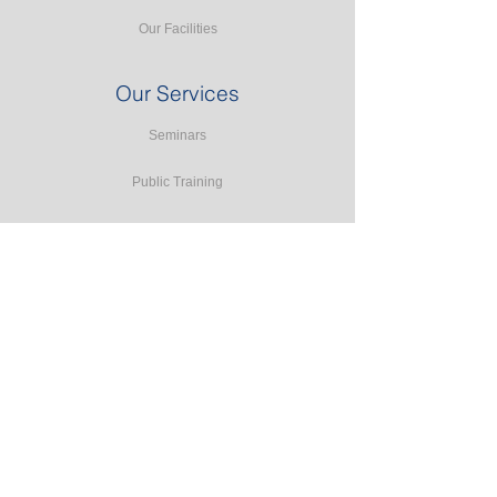
Our Facilities
Our Services
Seminars
Public Training
In-house Training
Study Tours
Consulting
Accreditation Programmes
E-learning
Resources