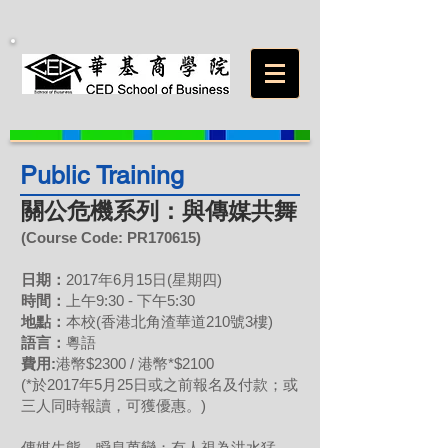
Public Training
關公危機系列：與傳媒共舞
(Course Code: PR
170615
)
日期：
2017年6月15日(星期四)
時間：
上午9:30 - 下午5:30
地點：
本校(香港北角渣華道210號3樓)
語言：
粵語
費用:
港幣$2300 / 港幣*$2100
(*於2017年5月25日或之前報名及付款；或
三人同時報讀，可獲優惠。)
傳媒生態，瞬息萬變；有人視為洪水猛