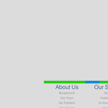
About Us
Our S
Background
Se
Our Team
Publi
Our Partners
In-hou