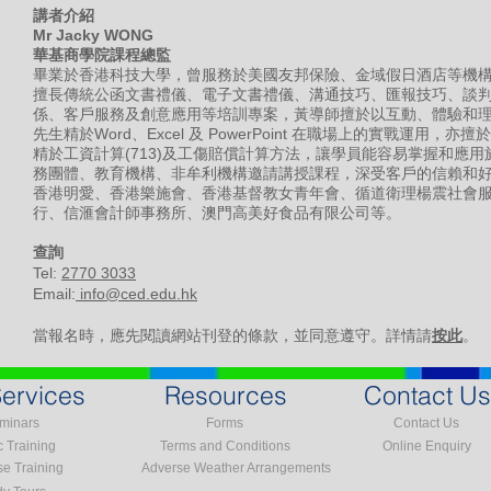
講者介紹
Mr Jacky WONG
華基商學院課程總監
畢業於香港科技大學，曾服務於美國友邦保險、金域假日酒店等機構
擅長傳統公函文書禮儀、電子文書禮儀、溝通技巧、匯報技巧、談
係、客戶服務及創意應用等培訓專案，黃導師擅於以互動、體驗和
先生精於Word、Excel 及 PowerPoint 在職場上的實戰運用
精於工資計算(713)及工傷賠償計算方法，讓學員能容易掌握和應
務團體、教育機構、非牟利機構邀請講授課程，深受客戶的信賴和
香港明愛、香港樂施會、香港基督教女青年會、循道衛理楊震社會
行、信滙會計師事務所、澳門高美好食品有限公司等。
​查詢
Tel:
2770 3033
Email:
info@ced.edu.hk
當報名時，應先閱讀網站刊登的條款，並同意遵守。詳情請
按此
。
ervices
Resources
Contact Us
minars
Forms
Contact Us
c Training
Terms and Conditions
Online Enquiry
se Training
Adverse Weather Arrangements