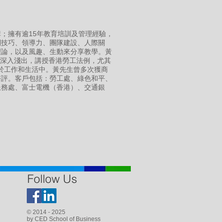
；擁有逾15年教育培訓及管理經驗，
判技巧、領導力、團隊建設、人際關
理論，以及風趣、生動來分享教學。黃
，亦擅於深入淺出，講授香港勞工法例，尤其
用於工作和生活中。黃先生曾多次獲商
好評。客戶包括：勞工處、綠色和平、
服務處、富士電機（香港）、交通銀
Follow Us
© 2014 - 2025
by CED School of Business