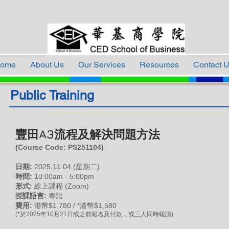
ome
About Us
Our Services
Resources
Contact 
Public Training
豐田A3流程及解決問題方法
(Course Code: PS
251104
)
日期:
2025
.11
.04
(星期二
)
時間:
10:00am - 5:00pm
形式:
線上課程 (Zoom)
授課語言:
粵語
費用:
港幣$1,780 / *港幣$1,580
(*於2025年10月21日或之前報名及付款，或三人同時報讀)