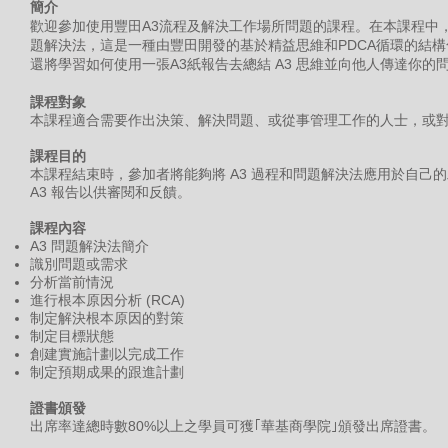
簡介
歡迎參加使用豐田A3流程及解決工作場所問題的課程。在本課程中，
題解決法，這是一種由豐田開發的基於精益思維和PDCA循環的結
還將學習如何使用一張A3紙報告去總結 A3 思維並向他人傳達你的
課程對象
本課程適合需要作出決策、解決問題、或從事管理工作的人士，或
課程目的
本課程結束時，參加者將能夠將 A3 過程和問題解決法應用於自己
A3 報告以供審閱和反饋。
課程內容
A3 問題解決法簡介
識別問題或需求
分析當前情況
進行根本原因分析 (RCA)
制定解決根本原因的對策
制定目標狀態
創建實施計劃以完成工作
制定預期成果的跟進計劃
證書頒發
出席率達總時數80%以上之學員可獲｢華基商學院｣頒發出席證書。