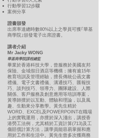
行動學習12步驟
案例分享
證書頒發
出席率達總時數80%以上之學員可獲｢華基
商學院｣頒發電子出席證書。
講者介紹
Mr Jacky WONG
華基商學院課程總監
畢業於香港科技大學，曾服務於美國友邦
保險、金域假日酒店等機構；擁有逾15年
教育培訓及管理經驗，擅長傳統公函文書
禮儀、電子文書禮儀、溝通技巧、匯報技
巧、談判技巧、領導力、團隊建設、人際
關係、客戶服務及創意應用等培訓專案，
黃導師擅於以互動、體驗和理論，以及風
趣、生動來分享教學。黃先生精於
WORD、EXCEL及POWERPOINT在職場
上的實戰運用，亦擅於深入淺出，講授香
港勞工法例，尤其精於工資計算(713)及工
傷賠償計算方法，讓學員能容易掌握和應
用於工作和生活中。黃先生曾多次獲商務