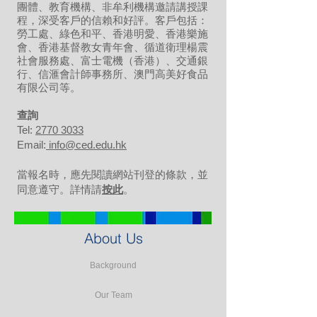
團體、教育機構、非牟利機構邀請講授課
程，深受客戶的信賴和好評。客戶包括：
勞工處、綠色和平、香港明愛、香港樂施
會、香港基督教女青年會、循道衛理楊震
社會服務處、富士電機（香港）、交通銀
行、信滙會計師事務所、澳門高美好食品
有限公司等。
​查詢
Tel:
2770 3033
Email:
info@ced.edu.hk
當報名時，應先閱讀網站刊登的條款，並
同意遵守。詳情請
按此
。
About Us
Background
Our Team