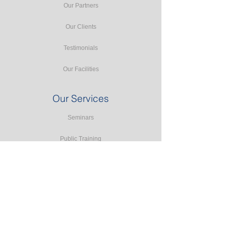
Our Partners
Our Clients
Testimonials
Our Facilities
Our Services
Seminars
Public Training
In-house Training
Study Tours
Consulting
Accreditation Programmes