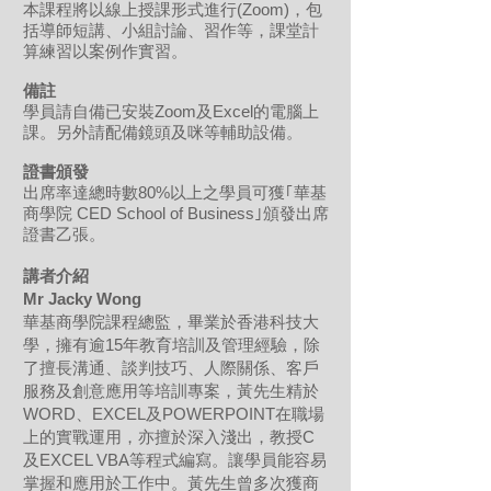
本課程將以線上授課形式進行(Zoom)，包
括導師短講、小組討論、習作等，課堂計
算練習以案例作實習。
備註
學員請自備已安裝Zoom及Excel的電腦上
課。另外請配備鏡頭及咪等輔助設備。
證書頒發
出席率達總時數80%以上之學員可獲｢華基
商學院 CED School of Business｣頒發出席
證書乙張。
講者介紹
Mr Jacky Wong
華基商學院課程總監，畢業於香港科技大
學，擁有逾15年教育培訓及管理經驗，除
了擅長溝通、談判技巧、人際關係、客戶
服務及創意應用等培訓專案，黃先生精於
WORD、EXCEL及POWERPOINT在職場
上的實戰運用，亦擅於深入淺出，教授C
及EXCEL VBA等程式編寫。讓學員能容易
掌握和應用於工作中。黃先生曾多次獲商