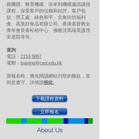
務團體、教育機構、非牟利機構邀請講授
課程，深受客戶的信賴和好評。客戶包
括：勞工處、綠色和平、北角街坊福利
會、高美好食品有限公司、香港基督教女
青年會長青松柏中心、佛教沈馬瑞英護理
安老院等等。
查詢
電話：
2153 9887
電郵：
training@ced.edu.hk
當報名時，應先閱讀網站刊登的條款，並
同意遵守。詳情請
按此
。
下載課程資料
立即報名
About Us