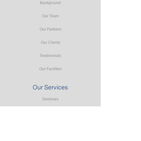
Background
Our Team
Our Partners
Our Clients
Testimonials
Our Facilities
Our Services
Seminars
Public Training
In-house Training
Study Tours