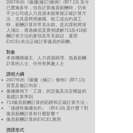
2007年的《僱傭(修訂)條例》(即7.13) 至今
已實施多年，但在計算僱員薪酬時，仍有
不少公司或人力資源未能掌握正確計算方
法，尤其是聘用兼職、散工或合約員工
時，薪酬計算亦常見出錯。是次課程將深
入淺出，透過練習及實例講解713及418薪
酬計算方法的要領及常見錯誤，運用
EXCEL依法正確計算僱員的薪酬。
對象
本港機構僱主、人力資源經理、負責薪酬
計算的人士、任何有興趣人士
課程
大綱
2007年的《僱傭（修訂）條例》(即7.13)
背景及修訂內容；
僱傭條例下「工資」的定義及法定權益的
基礎計算準則
713僱員薪酬計算的陷阱和正確計算方法；
「連續性僱傭合約」（即4.18) 是什麼？對
僱員薪酬計算有什麼影響？
僱員薪酬計算的EXCEL應用
授課形式